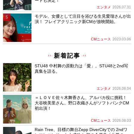
ートも決定！
エンタメ
2026.07.31
モデル、女優として注目を浴びる生見愛瑠さんが出
演！ フレイアクリニック新CMが放映開始。
CMニュース
2023.03.06
新着記事
STU48 中村舞の原動力は「愛」。STU48と2nd写
真集を語る。
エンタメ
2026.08.04
＝ＬＯＶＥ佐々木舞香さん、アルパカ役に挑戦！
大谷映美里さん、野口衣織さんがソフトバンクCM
初出演！
CMニュース
2026.08.03
Rain Tree、目標の舞台Zepp DiverCityでの 2ndワ