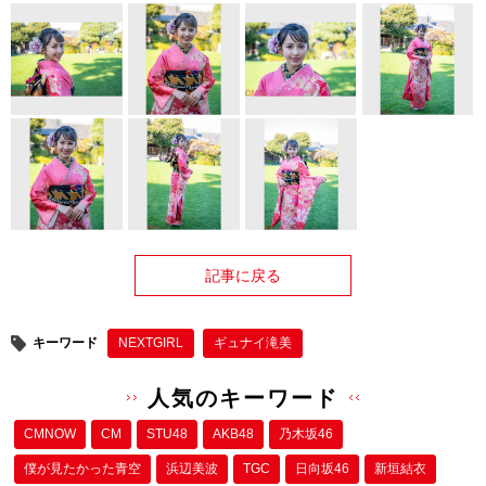
記事に戻る
キーワード
NEXTGIRL
ギュナイ滝美
人気のキーワード
CMNOW
CM
STU48
AKB48
乃木坂46
僕が⾒たかった⻘空
浜辺美波
TGC
日向坂46
新垣結衣