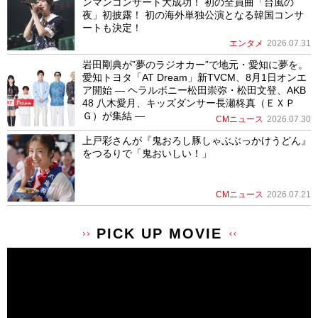
ンマンコンサート大成功！ 初の全員曲「台風の
夜」初披露！ 初の海外単独公演となる韓国コンサ
ートも決定！
エンタメ
2026.07.31
岩田剛典が”夢のラジオカー”で地元・愛知に夢を。
愛知トヨタ「AT Dream」新TVCM、8月1日オンエ
ア開始 ― ヘラルボニー松田崇弥・松田文登、AKB
48 八木愛月、キッズダンサー長瀬柊真（ＥＸＰ
Ｇ）が集結 ―
CMニュース
2026.07.30
上戸彩さんが『鬼おろし豚しゃぶぶっかけうどん』
をつるりで「鬼おいしい！」
CMニュース
2026.07.21
PICK UP MOVIE