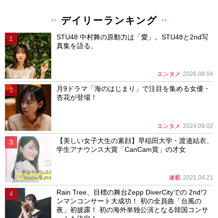
デイリーランキング
STU48 中村舞の原動力は「愛」。STU48と2nd写
真集を語る。
エンタメ
2026.08.04
月9ドラマ「海のはじまり」で注目を集める女優・
杏花が登場！
エンタメ
2024.09.02
【美しい女子大生の素顔】早稲田大学・渡邉結衣、
学生アナウンス大賞「CanCam賞」の才女
連載
2021.04.21
Rain Tree、目標の舞台Zepp DiverCityでの 2ndワ
ンマンコンサート大成功！ 初の全員曲「台風の
夜」初披露！ 初の海外単独公演となる韓国コンサ