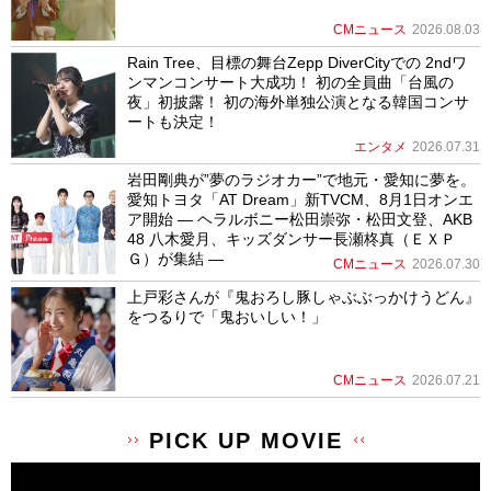
CMニュース
2026.08.03
Rain Tree、目標の舞台Zepp DiverCityでの 2ndワ
ンマンコンサート大成功！ 初の全員曲「台風の
夜」初披露！ 初の海外単独公演となる韓国コンサ
ートも決定！
エンタメ
2026.07.31
岩田剛典が”夢のラジオカー”で地元・愛知に夢を。
愛知トヨタ「AT Dream」新TVCM、8月1日オンエ
ア開始 ― ヘラルボニー松田崇弥・松田文登、AKB
48 八木愛月、キッズダンサー長瀬柊真（ＥＸＰ
Ｇ）が集結 ―
CMニュース
2026.07.30
上戸彩さんが『鬼おろし豚しゃぶぶっかけうどん』
をつるりで「鬼おいしい！」
CMニュース
2026.07.21
PICK UP MOVIE