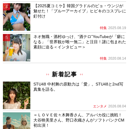
【2025夏コミケ】韓国グラドルのピョ・ウンジが
魅せた！「ブルーアーカイブ」ヒビキのコスプレに
釘付け
特集
2025.08.19
ネオ無職・酒村ゆっけ、“酒テロ”YouTubeが「癖に
なる」「世界観が唯一無二」と注目！謎に包まれた
素顔に迫る＜インタビュー＞
特集
2020.08.14
新着記事
STU48 中村舞の原動力は「愛」。STU48と2nd写
真集を語る。
エンタメ
2026.08.04
＝ＬＯＶＥ佐々木舞香さん、アルパカ役に挑戦！
大谷映美里さん、野口衣織さんがソフトバンクCM
初出演！