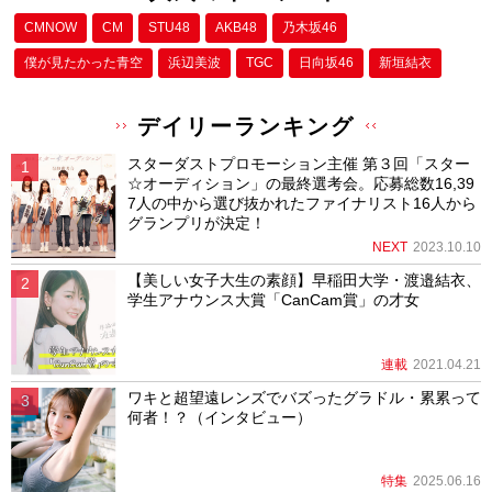
CMNOW
CM
STU48
AKB48
乃木坂46
僕が⾒たかった⻘空
浜辺美波
TGC
日向坂46
新垣結衣
デイリーランキング
スターダストプロモーション主催 第３回「スター
☆オーディション」の最終選考会。応募総数16,39
7人の中から選び抜かれたファイナリスト16人から
グランプリが決定！
NEXT
2023.10.10
【美しい女子大生の素顔】早稲田大学・渡邉結衣、
学生アナウンス大賞「CanCam賞」の才女
連載
2021.04.21
ワキと超望遠レンズでバズったグラドル・累累って
何者！？（インタビュー）
特集
2025.06.16