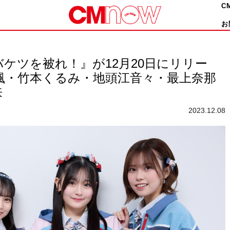
C
お
『バケツを被れ！』が12月20日にリリー
橋颯・竹本くるみ・地頭江音々・最上奈那
来
2023.12.08