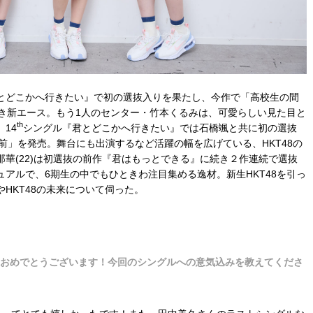
とどこかへ行きたい』で初の選抜入りを果たし、今作で「高校生の間
若き新エース。もう1人のセンター・竹本くるみは、可愛らしい見た目と
th
14
シングル『君とどこかへ行きたい』では石橋颯と共に初の選抜
の名前」を発売。舞台にも出演するなど活躍の幅を広げている、HKT48の
華(22)は初選抜の前作『君はもっとできる』に続き２作連続で選抜
アルで、6期生の中でもひときわ注目集める逸材。新生HKT48を引っ
HKT48の未来について伺った。
定おめでとうございます！今回のシングルへの意気込みを教えてくださ