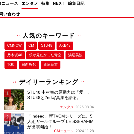
Mニュース
エンタメ
特集
NEXT
編集日記
問い合わせ
人気のキーワード
CMNOW
CM
STU48
AKB48
乃木坂46
僕が⾒たかった⻘空
浜辺美波
TGC
日向坂46
新垣結衣
デイリーランキング
STU48 中村舞の原動力は「愛」。
STU48と2nd写真集を語る。
エンタメ
2026.08.04
「Indeed」新TVCMシリーズに、5
人組ガールグループ LE SSERAFIM
が出演開始！
CMニュース
2024.11.28