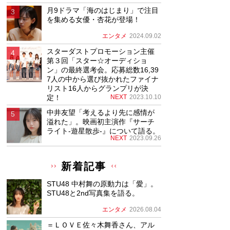
月9ドラマ「海のはじまり」で注目
を集める女優・杏花が登場！
エンタメ
2024.09.02
スターダストプロモーション主催
第３回「スター☆オーディショ
ン」の最終選考会。応募総数16,39
7人の中から選び抜かれたファイナ
リスト16人からグランプリが決
定！
NEXT
2023.10.10
中井友望「考えるより先に感情が
溢れた」。映画初主演作『サーチ
ライト-遊星散歩-』について語る。
NEXT
2023.09.26
新着記事
STU48 中村舞の原動力は「愛」。
STU48と2nd写真集を語る。
エンタメ
2026.08.04
＝ＬＯＶＥ佐々木舞香さん、アル