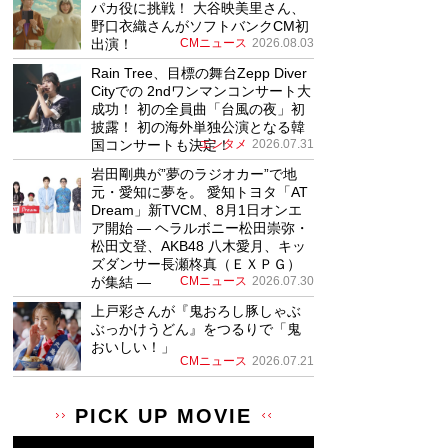
パカ役に挑戦！ 大谷映美里さん、
野口衣織さんがソフトバンクCM初
出演！
CMニュース
2026.08.03
Rain Tree、目標の舞台Zepp Diver
Cityでの 2ndワンマンコンサート大
成功！ 初の全員曲「台風の夜」初
披露！ 初の海外単独公演となる韓
国コンサートも決定！
エンタメ
2026.07.31
岩田剛典が”夢のラジオカー”で地
元・愛知に夢を。 愛知トヨタ「AT
Dream」新TVCM、8月1日オンエ
ア開始 ― ヘラルボニー松田崇弥・
松田文登、AKB48 八木愛月、キッ
ズダンサー長瀬柊真（ＥＸＰＧ）
が集結 ―
CMニュース
2026.07.30
上戸彩さんが『鬼おろし豚しゃぶ
ぶっかけうどん』をつるりで「鬼
おいしい！」
CMニュース
2026.07.21
PICK UP MOVIE