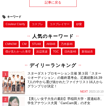
記事に戻る
キーワード
Couleur Clarity
コスプレ
コスプレイヤー
紗愛
人気のキーワード
CMNOW
CM
STU48
AKB48
乃木坂46
僕が⾒たかった⻘空
浜辺美波
TGC
日向坂46
新垣結衣
デイリーランキング
スターダストプロモーション主催 第３回「スター
☆オーディション」の最終選考会。応募総数16,39
7人の中から選び抜かれたファイナリスト16人から
グランプリが決定！
NEXT
2023.10.10
【美しい女子大生の素顔】早稲田大学・渡邉結衣、
学生アナウンス大賞「CanCam賞」の才女