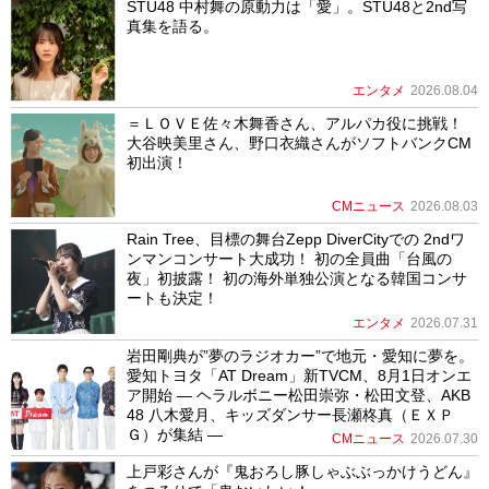
STU48 中村舞の原動力は「愛」。STU48と2nd写
真集を語る。
エンタメ
2026.08.04
＝ＬＯＶＥ佐々木舞香さん、アルパカ役に挑戦！
大谷映美里さん、野口衣織さんがソフトバンクCM
初出演！
CMニュース
2026.08.03
Rain Tree、目標の舞台Zepp DiverCityでの 2ndワ
ンマンコンサート大成功！ 初の全員曲「台風の
夜」初披露！ 初の海外単独公演となる韓国コンサ
ートも決定！
エンタメ
2026.07.31
岩田剛典が”夢のラジオカー”で地元・愛知に夢を。
愛知トヨタ「AT Dream」新TVCM、8月1日オンエ
ア開始 ― ヘラルボニー松田崇弥・松田文登、AKB
48 八木愛月、キッズダンサー長瀬柊真（ＥＸＰ
Ｇ）が集結 ―
CMニュース
2026.07.30
上戸彩さんが『鬼おろし豚しゃぶぶっかけうどん』