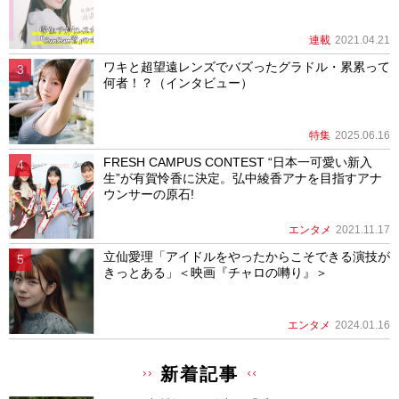
連載
2021.04.21
ワキと超望遠レンズでバズったグラドル・累累って
何者！？（インタビュー）
特集
2025.06.16
FRESH CAMPUS CONTEST “日本一可愛い新入
生”が有賀怜香に決定。弘中綾香アナを目指すアナ
ウンサーの原石!
エンタメ
2021.11.17
立仙愛理「アイドルをやったからこそできる演技が
きっとある」＜映画『チャロの囀り』＞
エンタメ
2024.01.16
新着記事