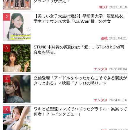
グランプリが決定！
NEXT
2023.10.10
【美しい女子大生の素顔】早稲田大学・渡邉結衣、
学生アナウンス大賞「CanCam賞」の才女
連載
2021.04.21
STU48 中村舞の原動力は「愛」。STU48と2nd写
真集を語る。
エンタメ
2026.08.04
立仙愛理「アイドルをやったからこそできる演技が
きっとある」＜映画『チャロの囀り』＞
エンタメ
2024.01.16
ワキと超望遠レンズでバズったグラドル・累累って
何者！？（インタビュー）