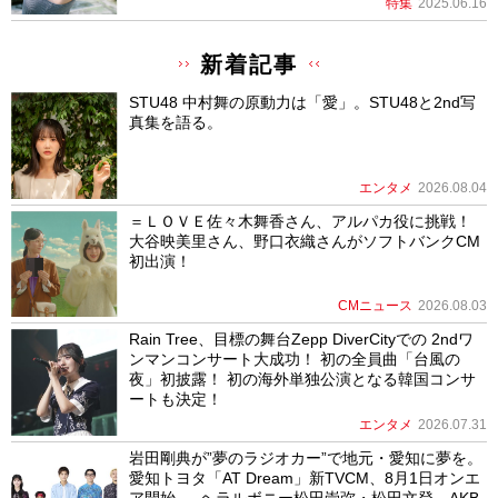
特集
2025.06.16
新着記事
STU48 中村舞の原動力は「愛」。STU48と2nd写
真集を語る。
エンタメ
2026.08.04
＝ＬＯＶＥ佐々木舞香さん、アルパカ役に挑戦！
大谷映美里さん、野口衣織さんがソフトバンクCM
初出演！
CMニュース
2026.08.03
Rain Tree、目標の舞台Zepp DiverCityでの 2ndワ
ンマンコンサート大成功！ 初の全員曲「台風の
夜」初披露！ 初の海外単独公演となる韓国コンサ
ートも決定！
エンタメ
2026.07.31
岩田剛典が”夢のラジオカー”で地元・愛知に夢を。
愛知トヨタ「AT Dream」新TVCM、8月1日オンエ
ア開始 ― ヘラルボニー松田崇弥・松田文登、AKB