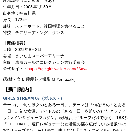
新沼凛空（にいぬま・りあ）
生年月日：2008年1⽉30⽇
出身地：神奈川県
身長：172cm
趣味：スノーボード、韓国料理を⾷べること
特技：チアリーディング、ダンス
【開催概要】
日時：2023年9月2日
会場：さいたまスーパーアリーナ
主催：東京ガールズコレクション実行委員会
公式サイト：
https://tgc.girlswalker.com/23aw/
(取材・文 伊藤愛花／撮影 M.Yamazaki)
【新刊案内】
GIRLS STREAM 06（ガルスト）
テーマは「旬な彼女のとある一日」。テーマは「旬な彼女のとある
一日」。旬な女優、アイドルの「ある一日」を追いかけたグラフィ
ック&インタビューマガジン。表紙は、グループだけでなく、TBS系
「THE TIME,」曜日レギュラーなど活躍の幅を広げている櫻坂46の
2代目キャプテン、松田里奈。中面には『ラストアイドル』のセカン