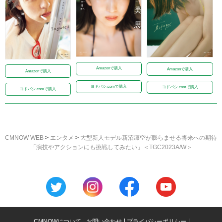
Amazonで購入
Amazonで購入
Amazonで購入
ヨドバシ.comで購入
ヨドバシ.comで購入
ヨドバシ.comで購入
CMNOW WEB
>
エンタメ
>
大型新人モデル新沼凛空が膨らませる将来への期待
「演技やアクションにも挑戦してみたい」＜TGC2023A/W＞
CMNOWについて
お問い合わせ
プライバシーポリシー