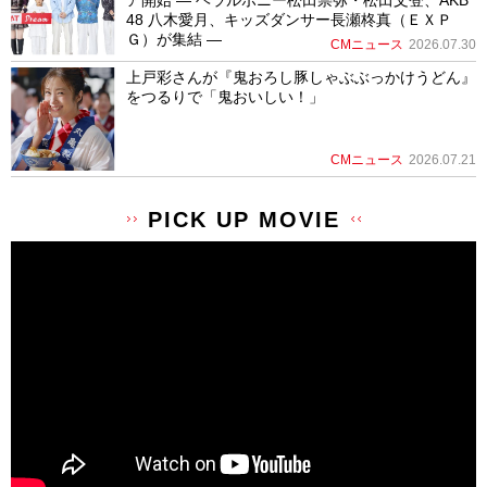
48 八木愛月、キッズダンサー長瀬柊真（ＥＸＰ
Ｇ）が集結 ―
CMニュース
2026.07.30
上戸彩さんが『鬼おろし豚しゃぶぶっかけうどん』
をつるりで「鬼おいしい！」
CMニュース
2026.07.21
PICK UP MOVIE