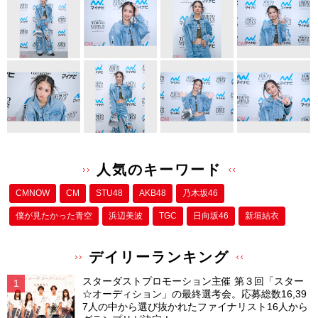
o
k
人気のキーワード
CMNOW
CM
STU48
AKB48
乃木坂46
僕が⾒たかった⻘空
浜辺美波
TGC
日向坂46
新垣結衣
デイリーランキング
スターダストプロモーション主催 第３回「スター
☆オーディション」の最終選考会。応募総数16,39
7人の中から選び抜かれたファイナリスト16人から