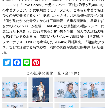
ドユニット「Love Cocchi」の元メンバー・西村歩乃果が約4年ぶり
の水着グラビア。少女歌劇団ミモザーヌから、こちらも水着でちば
ひなのが初登場するなど、夏感もたっぷり。乃木坂46公式ライバル
「僕が見たかった青空」からは工藤唯愛、八重樫美伊咲、早﨑すず
きの3人のメンバーが登場!! AKB48からは最新曲の選抜メンバーに
選ばれた下尾みう。2022年6月にHKT48を卒業、
個人での活動の幅
を広げている松本日向。第5回AKB48グループ歌唱力No.
1決定戦で
ファイナリストLIVEにも出場したSTU48の岡村
梨央。「超無敵クラ
ス」
などで活躍する崎本紗衣、満開の笑顔が素敵な熊井戸花も初登
場。
T
F
Li
Pi
wi
a
n
nt
この記事の画像一覧（全12件）
tt
c
e
er
er
e
e
b
st
o