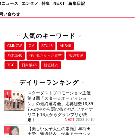
Mニュース
エンタメ
特集
NEXT
編集日記
問い合わせ
人気のキーワード
CMNOW
CM
STU48
AKB48
乃木坂46
僕が⾒たかった⻘空
浜辺美波
TGC
日向坂46
新垣結衣
デイリーランキング
スターダストプロモーション主催
第３回「スター☆オーディショ
ン」の最終選考会。応募総数16,39
7人の中から選び抜かれたファイナ
リスト16人からグランプリが決
定！
NEXT
2023.10.10
【美しい女子大生の素顔】早稲田
大学・渡邉結衣、学生アナウンス