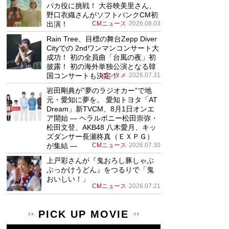
パカ役に挑戦！ 大谷映美里さん、
野口衣織さんがソフトバンクCM初
出演！
CMニュース
2026.08.03
Rain Tree、目標の舞台Zepp Diver
Cityでの 2ndワンマンコンサート大
成功！ 初の全員曲「台風の夜」初
披露！ 初の海外単独公演となる韓
国コンサートも決定！
エンタメ
2026.07.31
岩田剛典が”夢のラジオカー”で地
元・愛知に夢を。 愛知トヨタ「AT
Dream」新TVCM、8月1日オンエ
ア開始 ― ヘラルボニー松田崇弥・
松田文登、AKB48 八木愛月、キッ
ズダンサー長瀬柊真（ＥＸＰＧ）
が集結 ―
CMニュース
2026.07.30
上戸彩さんが『鬼おろし豚しゃぶ
ぶっかけうどん』をつるりで「鬼
おいしい！」
CMニュース
2026.07.21
PICK UP MOVIE