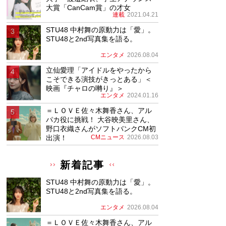
大賞「CanCam賞」の才女
連載
2021.04.21
STU48 中村舞の原動力は「愛」。
STU48と2nd写真集を語る。
エンタメ
2026.08.04
立仙愛理「アイドルをやったから
こそできる演技がきっとある」＜
映画『チャロの囀り』＞
エンタメ
2024.01.16
＝ＬＯＶＥ佐々木舞香さん、アル
パカ役に挑戦！ 大谷映美里さん、
野口衣織さんがソフトバンクCM初
出演！
CMニュース
2026.08.03
新着記事
STU48 中村舞の原動力は「愛」。
STU48と2nd写真集を語る。
エンタメ
2026.08.04
＝ＬＯＶＥ佐々木舞香さん、アル