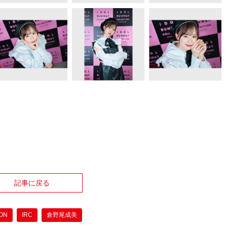
記事に戻る
ION
IRC
倉野尾成美