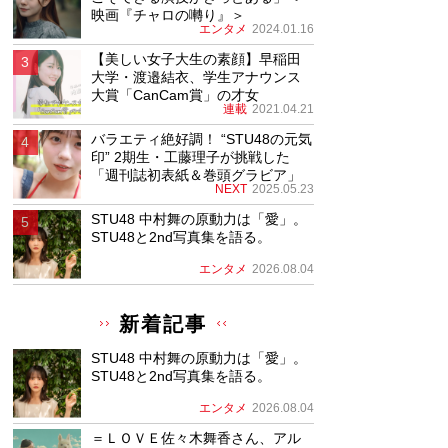
映画『チャロの囀り』＞
エンタメ
2024.01.16
【美しい女子大生の素顔】早稲田
大学・渡邉結衣、学生アナウンス
大賞「CanCam賞」の才女
連載
2021.04.21
バラエティ絶好調！ “STU48の元気
印” 2期生・工藤理子が挑戦した
「週刊誌初表紙＆巻頭グラビア」
NEXT
2025.05.23
STU48 中村舞の原動力は「愛」。
STU48と2nd写真集を語る。
エンタメ
2026.08.04
新着記事
STU48 中村舞の原動力は「愛」。
STU48と2nd写真集を語る。
エンタメ
2026.08.04
＝ＬＯＶＥ佐々木舞香さん、アル