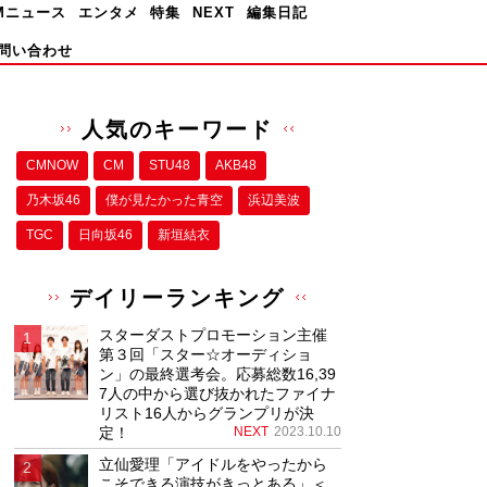
Mニュース
エンタメ
特集
NEXT
編集日記
問い合わせ
人気のキーワード
CMNOW
CM
STU48
AKB48
乃木坂46
僕が⾒たかった⻘空
浜辺美波
TGC
日向坂46
新垣結衣
デイリーランキング
スターダストプロモーション主催
第３回「スター☆オーディショ
ン」の最終選考会。応募総数16,39
7人の中から選び抜かれたファイナ
リスト16人からグランプリが決
定！
NEXT
2023.10.10
立仙愛理「アイドルをやったから
こそできる演技がきっとある」＜