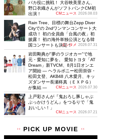
パカ役に挑戦！ 大谷映美里さん、
野口衣織さんがソフトバンクCM初
出演！
CMニュース
2026.08.03
Rain Tree、目標の舞台Zepp Diver
Cityでの 2ndワンマンコンサート大
成功！ 初の全員曲「台風の夜」初
披露！ 初の海外単独公演となる韓
国コンサートも決定！
エンタメ
2026.07.31
岩田剛典が”夢のラジオカー”で地
元・愛知に夢を。 愛知トヨタ「AT
Dream」新TVCM、8月1日オンエ
ア開始 ― ヘラルボニー松田崇弥・
松田文登、AKB48 八木愛月、キッ
ズダンサー長瀬柊真（ＥＸＰＧ）
が集結 ―
CMニュース
2026.07.30
上戸彩さんが『鬼おろし豚しゃぶ
ぶっかけうどん』をつるりで「鬼
おいしい！」
CMニュース
2026.07.21
PICK UP MOVIE