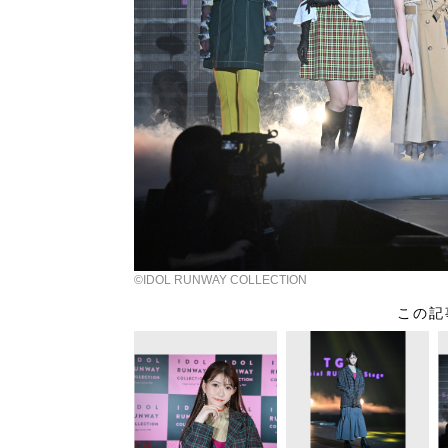
©️IDOL RUNWAY COLLECTION
この記