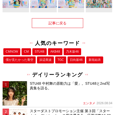
記事に戻る
人気のキーワード
CMNOW
CM
STU48
AKB48
乃木坂46
僕が⾒たかった⻘空
浜辺美波
TGC
日向坂46
新垣結衣
デイリーランキング
STU48 中村舞の原動力は「愛」。STU48と2nd写
真集を語る。
エンタメ
2026.08.04
スターダストプロモーション主催 第３回「スター