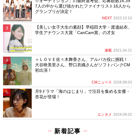
☆オーディション」の最終選考会。応募総数16,39
7人の中から選び抜かれたファイナリスト16人から
グランプリが決定！
NEXT
2023.10.10
【美しい女子大生の素顔】早稲田大学・渡邉結衣、
学生アナウンス大賞「CanCam賞」の才女
連載
2021.04.21
＝ＬＯＶＥ佐々木舞香さん、アルパカ役に挑戦！
大谷映美里さん、野口衣織さんがソフトバンクCM
初出演！
CMニュース
2026.08.03
月9ドラマ「海のはじまり」で注目を集める女優・
杏花が登場！
エンタメ
2024.09.02
新着記事