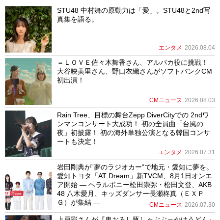
STU48 中村舞の原動力は「愛」。STU48と2nd写
真集を語る。
エンタメ
2026.08.04
＝ＬＯＶＥ佐々木舞香さん、アルパカ役に挑戦！
大谷映美里さん、野口衣織さんがソフトバンクCM
初出演！
CMニュース
2026.08.03
Rain Tree、目標の舞台Zepp DiverCityでの 2ndワ
ンマンコンサート大成功！ 初の全員曲「台風の
夜」初披露！ 初の海外単独公演となる韓国コンサ
ートも決定！
エンタメ
2026.07.31
岩田剛典が”夢のラジオカー”で地元・愛知に夢を。
愛知トヨタ「AT Dream」新TVCM、8月1日オンエ
ア開始 ― ヘラルボニー松田崇弥・松田文登、AKB
48 八木愛月、キッズダンサー長瀬柊真（ＥＸＰ
Ｇ）が集結 ―
CMニュース
2026.07.30
上戸彩さんが『鬼おろし豚しゃぶぶっかけうどん』