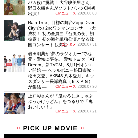
パカ役に挑戦！ 大谷映美里さん、
野口衣織さんがソフトバンクCM初
出演！
CMニュース
2026.08.03
Rain Tree、目標の舞台Zepp Diver
Cityでの 2ndワンマンコンサート大
成功！ 初の全員曲「台風の夜」初
披露！ 初の海外単独公演となる韓
国コンサートも決定！
エンタメ
2026.07.31
岩田剛典が”夢のラジオカー”で地
元・愛知に夢を。 愛知トヨタ「AT
Dream」新TVCM、8月1日オンエ
ア開始 ― ヘラルボニー松田崇弥・
松田文登、AKB48 八木愛月、キッ
ズダンサー長瀬柊真（ＥＸＰＧ）
が集結 ―
CMニュース
2026.07.30
上戸彩さんが『鬼おろし豚しゃぶ
ぶっかけうどん』をつるりで「鬼
おいしい！」
CMニュース
2026.07.21
PICK UP MOVIE