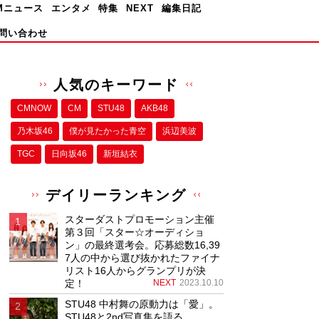
Mニュース
エンタメ
特集
NEXT
編集日記
問い合わせ
人気のキーワード
CMNOW
CM
STU48
AKB48
乃木坂46
僕が⾒たかった⻘空
浜辺美波
TGC
日向坂46
新垣結衣
デイリーランキング
スターダストプロモーション主催
第３回「スター☆オーディショ
ン」の最終選考会。応募総数16,39
7人の中から選び抜かれたファイナ
リスト16人からグランプリが決
定！
NEXT
2023.10.10
STU48 中村舞の原動力は「愛」。
STU48と2nd写真集を語る。