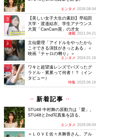
エンタメ
2026.08.04
【美しい女子大生の素顔】早稲田
大学・渡邉結衣、学生アナウンス
大賞「CanCam賞」の才女
連載
2021.04.21
立仙愛理「アイドルをやったから
こそできる演技がきっとある」＜
映画『チャロの囀り』＞
エンタメ
2024.01.16
ワキと超望遠レンズでバズったグ
ラドル・累累って何者！？（イン
タビュー）
特集
2025.06.16
新着記事
STU48 中村舞の原動力は「愛」。
STU48と2nd写真集を語る。
エンタメ
2026.08.04
＝ＬＯＶＥ佐々木舞香さん、アル