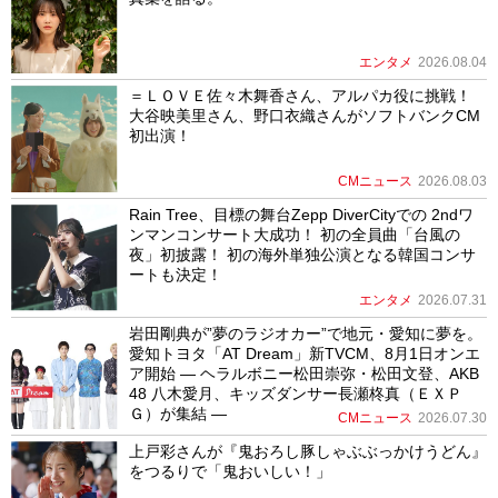
エンタメ
2026.08.04
＝ＬＯＶＥ佐々木舞香さん、アルパカ役に挑戦！
大谷映美里さん、野口衣織さんがソフトバンクCM
初出演！
CMニュース
2026.08.03
Rain Tree、目標の舞台Zepp DiverCityでの 2ndワ
ンマンコンサート大成功！ 初の全員曲「台風の
夜」初披露！ 初の海外単独公演となる韓国コンサ
ートも決定！
エンタメ
2026.07.31
岩田剛典が”夢のラジオカー”で地元・愛知に夢を。
愛知トヨタ「AT Dream」新TVCM、8月1日オンエ
ア開始 ― ヘラルボニー松田崇弥・松田文登、AKB
48 八木愛月、キッズダンサー長瀬柊真（ＥＸＰ
Ｇ）が集結 ―
CMニュース
2026.07.30
上戸彩さんが『鬼おろし豚しゃぶぶっかけうどん』
をつるりで「鬼おいしい！」