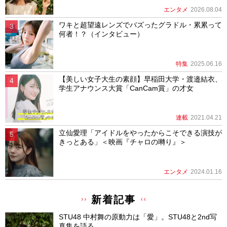
エンタメ
2026.08.04
ワキと超望遠レンズでバズったグラドル・累累って
何者！？（インタビュー）
特集
2025.06.16
【美しい女子大生の素顔】早稲田大学・渡邉結衣、
学生アナウンス大賞「CanCam賞」の才女
連載
2021.04.21
立仙愛理「アイドルをやったからこそできる演技が
きっとある」＜映画『チャロの囀り』＞
エンタメ
2024.01.16
新着記事
STU48 中村舞の原動力は「愛」。STU48と2nd写
真集を語る。