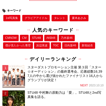
キーワード
1st写真集
グラビアアイドル
タレント
夏本あさみ
人気のキーワード
CMNOW
CM
STU48
AKB48
乃木坂46
僕が⾒たかった⻘空
浜辺美波
TGC
日向坂46
新垣結衣
デイリーランキング
スターダストプロモーション主催 第３回「スター
☆オーディション」の最終選考会。応募総数16,39
7人の中から選び抜かれたファイナリスト16人から
グランプリが決定！
NEXT
2023.10.10
STU48 中村舞の原動力は「愛」。STU48と2nd写
真集を語る。