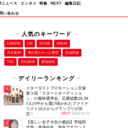
Mニュース
エンタメ
特集
NEXT
編集日記
問い合わせ
人気のキーワード
CMNOW
CM
STU48
AKB48
乃木坂46
僕が⾒たかった⻘空
浜辺美波
TGC
日向坂46
新垣結衣
デイリーランキング
スターダストプロモーション主催
第３回「スター☆オーディショ
ン」の最終選考会。応募総数16,39
7人の中から選び抜かれたファイナ
リスト16人からグランプリが決
定！
NEXT
2023.10.10
【美しい女子大生の素顔】早稲田
大学・渡邉結衣、学生アナウンス