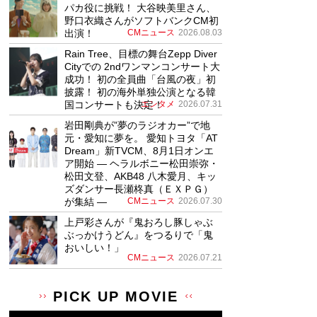
パカ役に挑戦！ 大谷映美里さん、
野口衣織さんがソフトバンクCM初
出演！
CMニュース
2026.08.03
Rain Tree、目標の舞台Zepp Diver
Cityでの 2ndワンマンコンサート大
成功！ 初の全員曲「台風の夜」初
披露！ 初の海外単独公演となる韓
国コンサートも決定！
エンタメ
2026.07.31
岩田剛典が”夢のラジオカー”で地
元・愛知に夢を。 愛知トヨタ「AT
Dream」新TVCM、8月1日オンエ
ア開始 ― ヘラルボニー松田崇弥・
松田文登、AKB48 八木愛月、キッ
ズダンサー長瀬柊真（ＥＸＰＧ）
が集結 ―
CMニュース
2026.07.30
上戸彩さんが『鬼おろし豚しゃぶ
ぶっかけうどん』をつるりで「鬼
おいしい！」
CMニュース
2026.07.21
PICK UP MOVIE