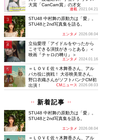
大賞「CanCam賞」の才女
連載
2021.04.21
STU48 中村舞の原動力は「愛」。
STU48と2nd写真集を語る。
エンタメ
2026.08.04
立仙愛理「アイドルをやったから
こそできる演技がきっとある」＜
映画『チャロの囀り』＞
エンタメ
2024.01.16
＝ＬＯＶＥ佐々木舞香さん、アル
パカ役に挑戦！ 大谷映美里さん、
野口衣織さんがソフトバンクCM初
出演！
CMニュース
2026.08.03
新着記事
STU48 中村舞の原動力は「愛」。
STU48と2nd写真集を語る。
エンタメ
2026.08.04
＝ＬＯＶＥ佐々木舞香さん、アル