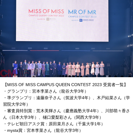
【MISS OF MISS CAMPUS QUEEN CONTEST 2023 受賞者一覧】
・グランプリ：宮本李菜さん（龍谷大学3年）
・準グランプリ：遠藤奈子さん（筑波大学4年）、木戸結菜さん（学
習院大学2年）
・審査員特別賞：荒木美輝さん（慶應義塾大学4年）、川部萌々香さ
ん（日本大学3年）、樋口愛梨彩さん（関西大学3年）
・テレビ朝日アスク賞：原田菜月さん（千葉大学1年）
・mysta賞：宮本李菜さん（龍谷大学3年）