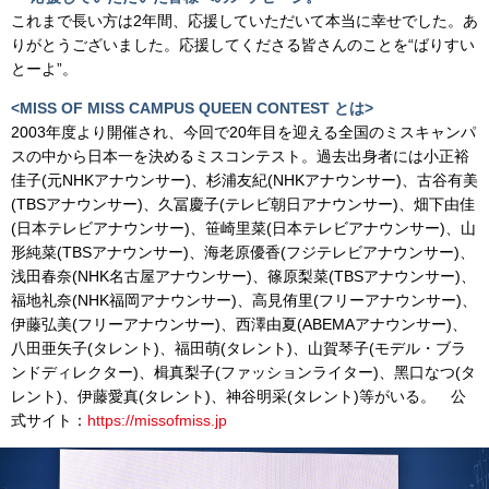
これまで長い方は2年間、応援していただいて本当に幸せでした。あ
りがとうございました。応援してくださる皆さんのことを“ばりすい
とーよ”。
<MISS OF MISS CAMPUS QUEEN CONTEST とは>
2003年度より開催され、今回で20年目を迎える全国のミスキャンパ
スの中から日本一を決めるミスコンテスト。過去出身者には小正裕
佳子(元NHKアナウンサー)、杉浦友紀(NHKアナウンサー)、古谷有美
(TBSアナウンサー)、久冨慶子(テレビ朝日アナウンサー)、畑下由佳
(日本テレビアナウンサー)、笹崎里菜(日本テレビアナウンサー)、山
形純菜(TBSアナウンサー)、海老原優香(フジテレビアナウンサー)、
浅田春奈(NHK名古屋アナウンサー)、篠原梨菜(TBSアナウンサー)、
福地礼奈(NHK福岡アナウンサー)、高見侑里(フリーアナウンサー)、
伊藤弘美(フリーアナウンサー)、⻄澤由夏(ABEMAアナウンサー)、
八田亜矢子(タレント)、福田萌(タレント)、山賀琴子(モデル・ブラ
ンドディレクター)、楫真梨子(ファッションライター)、黑口なつ(タ
レント)、伊藤愛真(タレント)、神谷明采(タレント)等がいる。 公
式サイト：
https://missofmiss.jp