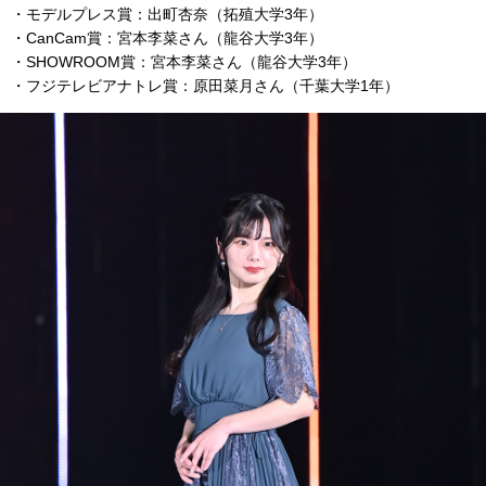
・モデルプレス賞：出町杏奈（拓殖大学3年）
・CanCam賞：宮本李菜さん（龍谷大学3年）
・SHOWROOM賞：宮本李菜さん（龍谷大学3年）
・フジテレビアナトレ賞：原田菜月さん（千葉大学1年）