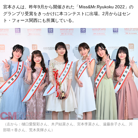
宮本さんは、昨年9月から開催された「Miss&Mr.Ryukoku 2022」の
グランプリ受賞をきっかけに本コンテストに出場。2月からはセン
ト・フォース関西にも所属している。
（左から：樋口愛梨彩さん、木戸結菜さん、宮本李菜さん、遠藤奈子さん、川
部萌々香さん、荒木美輝さん）