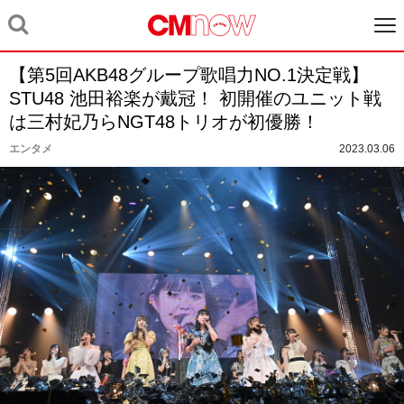
【第5回AKB48グループ歌唱力NO.1決定戦】
STU48 池田裕楽が戴冠！ 初開催のユニット戦
は三村妃乃らNGT48トリオが初優勝！
エンタメ
2023.03.06