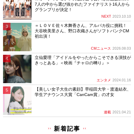
7人の中から選び抜かれたファイナリスト16人から
グランプリが決定！
NEXT
2023.10.10
＝ＬＯＶＥ佐々木舞香さん、アルパカ役に挑戦！
大谷映美里さん、野口衣織さんがソフトバンクCM
初出演！
CMニュース
2026.08.03
立仙愛理「アイドルをやったからこそできる演技が
きっとある」＜映画『チャロの囀り』＞
エンタメ
2024.01.16
【美しい女子大生の素顔】早稲田大学・渡邉結衣、
学生アナウンス大賞「CanCam賞」の才女
連載
2021.04.21
新着記事