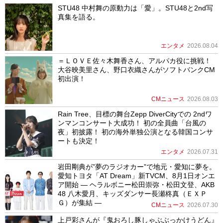
STU48 中村舞の原動力は「愛」。STU48と2nd写
真集を語る。
エンタメ
2026.08.04
＝ＬＯＶＥ佐々木舞香さん、アルパカ役に挑戦！
大谷映美里さん、野口衣織さんがソフトバンクCM
初出演！
CMニュース
2026.08.03
Rain Tree、目標の舞台Zepp DiverCityでの 2ndワ
ンマンコンサート大成功！ 初の全員曲「台風の
夜」初披露！ 初の海外単独公演となる韓国コンサ
ートも決定！
エンタメ
2026.07.31
岩田剛典が”夢のラジオカー”で地元・愛知に夢を。
愛知トヨタ「AT Dream」新TVCM、8月1日オンエ
ア開始 ― ヘラルボニー松田崇弥・松田文登、AKB
48 八木愛月、キッズダンサー長瀬柊真（ＥＸＰ
Ｇ）が集結 ―
CMニュース
2026.07.30
上戸彩さんが『鬼おろし豚しゃぶぶっかけうどん』