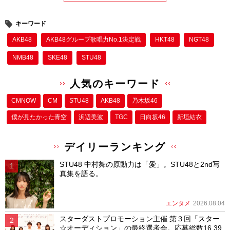
キーワード
AKB48
AKB48グループ歌唱力No.1決定戦
HKT48
NGT48
NMB48
SKE48
STU48
人気のキーワード
CMNOW
CM
STU48
AKB48
乃木坂46
僕が⾒たかった⻘空
浜辺美波
TGC
日向坂46
新垣結衣
デイリーランキング
STU48 中村舞の原動力は「愛」。STU48と2nd写
真集を語る。
エンタメ
2026.08.04
スターダストプロモーション主催 第３回「スター
☆オーディション」の最終選考会。応募総数16,39