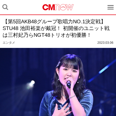
【第5回AKB48グループ歌唱力NO.1決定戦】
STU48 池田裕楽が戴冠！ 初開催のユニット戦
は三村妃乃らNGT48トリオが初優勝！
エンタメ
2023.03.06