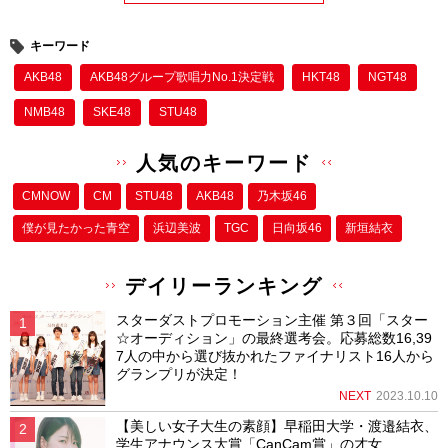
キーワード
AKB48
AKB48グループ歌唱力No.1決定戦
HKT48
NGT48
NMB48
SKE48
STU48
人気のキーワード
CMNOW
CM
STU48
AKB48
乃木坂46
僕が⾒たかった⻘空
浜辺美波
TGC
日向坂46
新垣結衣
デイリーランキング
スターダストプロモーション主催 第３回「スター
☆オーディション」の最終選考会。応募総数16,39
7人の中から選び抜かれたファイナリスト16人から
グランプリが決定！
NEXT
2023.10.10
【美しい女子大生の素顔】早稲田大学・渡邉結衣、
学生アナウンス大賞「CanCam賞」の才女