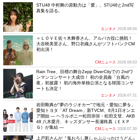
STU48 中村舞の原動力は「愛」。STU48と2nd写
真集を語る。
エンタメ
2026.08.04
＝ＬＯＶＥ佐々木舞香さん、アルパカ役に挑戦！
大谷映美里さん、野口衣織さんがソフトバンクCM
初出演！
CMニュース
2026.08.03
Rain Tree、目標の舞台Zepp DiverCityでの 2ndワ
ンマンコンサート大成功！ 初の全員曲「台風の
夜」初披露！ 初の海外単独公演となる韓国コンサ
ートも決定！
エンタメ
2026.07.31
岩田剛典が”夢のラジオカー”で地元・愛知に夢を。
愛知トヨタ「AT Dream」新TVCM、8月1日オンエ
ア開始 ― ヘラルボニー松田崇弥・松田文登、AKB
48 八木愛月、キッズダンサー長瀬柊真（ＥＸＰ
Ｇ）が集結 ―
CMニュース
2026.07.30
上戸彩さんが『鬼おろし豚しゃぶぶっかけうどん』