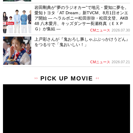
岩田剛典が”夢のラジオカー”で地元・愛知に夢を。
愛知トヨタ「AT Dream」新TVCM、8月1日オンエ
ア開始 ― ヘラルボニー松田崇弥・松田文登、AKB
48 八木愛月、キッズダンサー長瀬柊真（ＥＸＰ
Ｇ）が集結 ―
CMニュース
2026.07.30
上戸彩さんが『鬼おろし豚しゃぶぶっかけうどん』
をつるりで「鬼おいしい！」
CMニュース
2026.07.21
PICK UP MOVIE