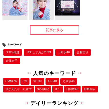
記事に戻る
キーワード
SDGs推進
TGCしずおか2023
日向坂46
金村美玖
齊藤京子
人気のキーワード
CMNOW
CM
STU48
AKB48
乃木坂46
僕が⾒たかった⻘空
浜辺美波
TGC
日向坂46
新垣結衣
デイリーランキング