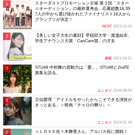
スターダストプロモーション主催 第３回「スター
☆オーディション」の最終選考会。応募総数16,39
7人の中から選び抜かれたファイナリスト16人から
グランプリが決定！
NEXT
2023.10.10
【美しい女子大生の素顔】早稲田大学・渡邉結衣、
学生アナウンス大賞「CanCam賞」の才女
連載
2021.04.21
STU48 中村舞の原動力は「愛」。STU48と2nd写
真集を語る。
エンタメ
2026.08.04
立仙愛理「アイドルをやったからこそできる演技が
きっとある」＜映画『チャロの囀り』＞
エンタメ
2024.01.16
＝ＬＯＶＥ佐々木舞香さん、アルパカ役に挑戦！