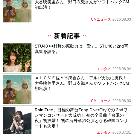
大谷映美里さん、野口衣織さんがソフトバンクCM
初出演！
CMニュース
2026.08.03
新着記事
STU48 中村舞の原動力は「愛」。STU48と2nd写
真集を語る。
エンタメ
2026.08.04
＝ＬＯＶＥ佐々木舞香さん、アルパカ役に挑戦！
大谷映美里さん、野口衣織さんがソフトバンクCM
初出演！
CMニュース
2026.08.03
Rain Tree、目標の舞台Zepp DiverCityでの 2ndワ
ンマンコンサート大成功！ 初の全員曲「台風の
夜」初披露！ 初の海外単独公演となる韓国コンサ
ートも決定！
エンタメ
2026.07.31