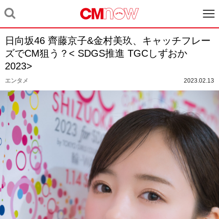
日向坂46 齊藤京子&金村美玖、キャッチフレー
ズでCM狙う？< SDGS推進 TGCしずおか
2023>
エンタメ
2023.02.13