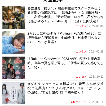
藤吉夏鈴（櫻坂46）映画初主演でスクープを狙う
新聞部の新米記者に！ 髙石あかり・久間田琳加・
中井友望も出演。『新米記者トロッ子 私がやらね
ば誰がやる！』 2024年8月9日（金）公開決定！
エンタメ
2024.03.06
2月28日に発売する『Platinum FLASH Vol.25」に
櫻坂46から守屋麗奈、中嶋優月、村山美羽の３人
のメンバーが登場！
エンタメ
2024.02.28
【Rakuten GirlsAward 2023 A/W】櫻坂46 藤吉夏
鈴、今年の夏を振り返る。「仕事の夏って感じでし
た（笑）」
エンタメ
2023.10.11
オダギリ ジョー さん × 櫻坂 46 山﨑天 さんが 父娘
役 で初共演！ “ 25 人のオダギリ ジョー”と“ 25 人
の山﨑天”で父と娘の 12 年間を描く！
CMニュース
2023.03.16