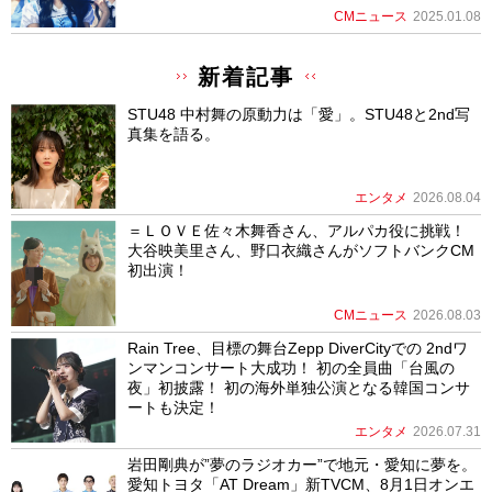
CMニュース
2025.01.08
新着記事
STU48 中村舞の原動力は「愛」。STU48と2nd写
真集を語る。
エンタメ
2026.08.04
＝ＬＯＶＥ佐々木舞香さん、アルパカ役に挑戦！
大谷映美里さん、野口衣織さんがソフトバンクCM
初出演！
CMニュース
2026.08.03
Rain Tree、目標の舞台Zepp DiverCityでの 2ndワ
ンマンコンサート大成功！ 初の全員曲「台風の
夜」初披露！ 初の海外単独公演となる韓国コンサ
ートも決定！
エンタメ
2026.07.31
岩田剛典が”夢のラジオカー”で地元・愛知に夢を。
愛知トヨタ「AT Dream」新TVCM、8月1日オンエ