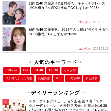
日向坂46 齊藤京子&金村美玖、キャッチフレーズ
でCM狙う？< SDGs推進 TGCしずおか2023>
エンタメ
2023.02.13
日向坂46 加藤史帆、2023年の目標は“強く生きる”<
SDGs推進 TGCしずおか2023>
エンタメ
2023.02.13
人気のキーワード
CMNOW
CM
STU48
AKB48
乃木坂46
僕が⾒たかった⻘空
浜辺美波
TGC
日向坂46
新垣結衣
デイリーランキング
スターダストプロモーション主催 第３回「スター
☆オーディション」の最終選考会。応募総数16,39
7人の中から選び抜かれたファイナリスト16人から