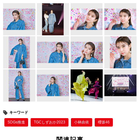
tt
c
e
er
er
e
e
b
st
o
o
k
キーワード
SDGs推進
TGCしずおか2023
小林由依
櫻坂46
関連記事