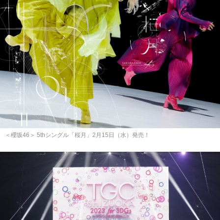
＜櫻坂46＞ 5thシングル「桜月」2月15日（水）発売！