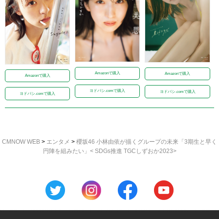
Amazonで購入
Amazonで購入
Amazonで購入
ヨドバシ.comで購入
ヨドバシ.comで購入
ヨドバシ.comで購入
CMNOW WEB
>
エンタメ
>
櫻坂46 小林由依が描くグループの未来「3期生と早く
円陣を組みたい」< SDGs推進 TGCしずおか2023>