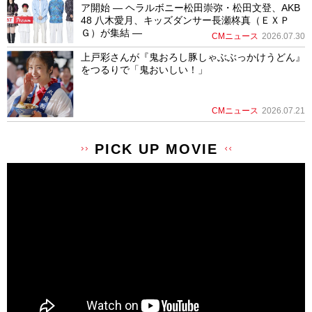
ア開始 ― ヘラルボニー松田崇弥・松田文登、AKB
48 八木愛月、キッズダンサー長瀬柊真（ＥＸＰ
Ｇ）が集結 ―
CMニュース
2026.07.30
上戸彩さんが『鬼おろし豚しゃぶぶっかけうどん』
をつるりで「鬼おいしい！」
CMニュース
2026.07.21
PICK UP MOVIE