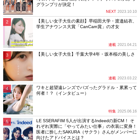
グランプリが決定！
NEXT
2023.10.10
【美しい女子大生の素顔】早稲田大学・渡邉結衣、
学生アナウンス大賞「CanCam賞」の才女
連載
2021.04.21
【美しい女子大生】千葉大学4年・坂本桜の美しさ
連載
2023.03.22
ワキと超望遠レンズでバズったグラドル・累累って
何者！？（インタビュー）
特集
2025.06.16
LE SSERAFIM 5人が出演するIndeedの新CM！ そ
れぞれ実際に「やってみたい仕事」の衣装に変身！
医者に扮したSAKURA（サクラ）さんがメンバーに
向けたアドバイスとは？