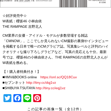
☆好評発売中☆
W表紙：櫻坂46 小林由依
THE RAMPAGE 吉野北人
CM業界の女優・アイドル・モデルが多数登場する雑誌
「CMNOW」。ここでしか見られないCM撮影の裏側やインタビュー
を掲載する日本で唯一のCMグラビア誌。写真集レベルと評判のハイ
クオリティな撮り下ろしグラビアなど、写真の見応えも十分。最新
号では、櫻坂46の小林由依さん、THE RAMPAGEの吉野北人さんが
W表紙を務める。
【！購入者特典付き！】
■HMV&BOOKS online
https://onl.sc/QQ18Cuv
■セブンネット
http://
tiny.cc/dqj1vz
■SHIBUYA TSUTAYA
http://
tiny.cc/eqj1vz
T
F
Li
Pi
wi
a
n
nt
この記事の画像一覧（全12件）