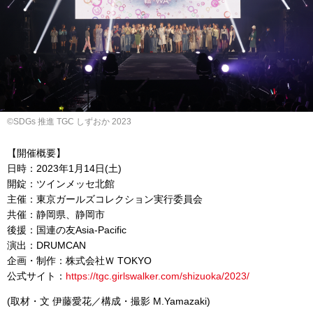
©SDGs 推進 TGC しずおか 2023
【開催概要】
日時：2023年1月14日(土)
開錠：ツインメッセ北館
主催：東京ガールズコレクション実行委員会
共催：静岡県、静岡市
後援：国連の友Asia-Pacific
演出：DRUMCAN
企画・制作：株式会社Ｗ TOKYO
公式サイト：
https://tgc.girlswalker.com/shizuoka/2023/
(取材・文 伊藤愛花／構成・撮影 M.Yamazaki)