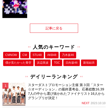
記事に戻る
人気のキーワード
CMNOW
CM
STU48
AKB48
乃木坂46
僕が⾒たかった⻘空
浜辺美波
TGC
日向坂46
新垣結衣
デイリーランキング
スターダストプロモーション主催 第３回「スター
☆オーディション」の最終選考会。応募総数16,39
7人の中から選び抜かれたファイナリスト16人から
グランプリが決定！
NEXT
2023.10.10