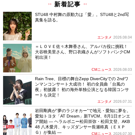
新着記事
STU48 中村舞の原動力は「愛」。STU48と2nd写
真集を語る。
エンタメ
2026.08.04
＝ＬＯＶＥ佐々木舞香さん、アルパカ役に挑戦！
大谷映美里さん、野口衣織さんがソフトバンクCM
初出演！
CMニュース
2026.08.03
Rain Tree、目標の舞台Zepp DiverCityでの 2ndワ
ンマンコンサート大成功！ 初の全員曲「台風の
夜」初披露！ 初の海外単独公演となる韓国コンサ
ートも決定！
エンタメ
2026.07.31
岩田剛典が”夢のラジオカー”で地元・愛知に夢を。
愛知トヨタ「AT Dream」新TVCM、8月1日オンエ
ア開始 ― ヘラルボニー松田崇弥・松田文登、AKB
48 八木愛月、キッズダンサー長瀬柊真（ＥＸＰ
Ｇ）が集結 ―
CMニュース
2026.07.30