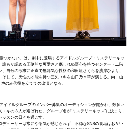
は傷つかない」は、劇中に登場するアイドルグループ・ミステリーキッ
。誰もが認める圧倒的な可愛さと底しれぬ野心を持つセンター・二階
ン、自分の欲求に正直で無邪気な性格の和田垣さくらを濱岸ひより。
。そして、天性の才能を持つ三矢ユキを山口乃々華が演じる。尚、山
、声のみ代役を立てての出演となる。
のアイドルグループのメンバー募集のオーディションが開かれ、数多い
矢ユキの３人が選ばれた。グループ名が“ミステリーキッス”に決まり、
レッスンの日々を過ごす。
ロデューサーは常にやる気が感じられず、不穏なSNSの裏垢はお互い