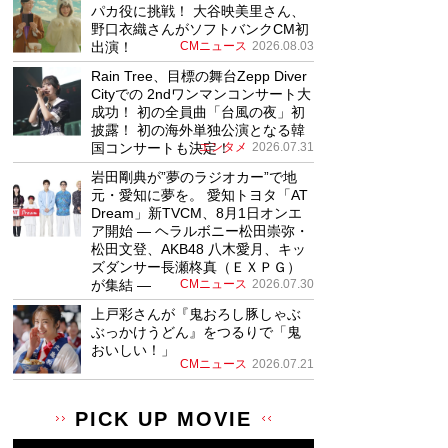
パカ役に挑戦！ 大谷映美里さん、
野口衣織さんがソフトバンクCM初
出演！
CMニュース
2026.08.03
Rain Tree、目標の舞台Zepp Diver
Cityでの 2ndワンマンコンサート大
成功！ 初の全員曲「台風の夜」初
披露！ 初の海外単独公演となる韓
国コンサートも決定！
エンタメ
2026.07.31
岩田剛典が”夢のラジオカー”で地
元・愛知に夢を。 愛知トヨタ「AT
Dream」新TVCM、8月1日オンエ
ア開始 ― ヘラルボニー松田崇弥・
松田文登、AKB48 八木愛月、キッ
ズダンサー長瀬柊真（ＥＸＰＧ）
が集結 ―
CMニュース
2026.07.30
上戸彩さんが『鬼おろし豚しゃぶ
ぶっかけうどん』をつるりで「鬼
おいしい！」
CMニュース
2026.07.21
PICK UP MOVIE