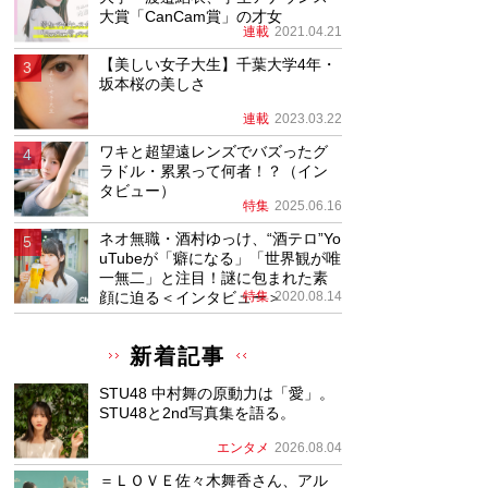
大賞「CanCam賞」の才女
連載
2021.04.21
【美しい女子大生】千葉大学4年・
坂本桜の美しさ
連載
2023.03.22
ワキと超望遠レンズでバズったグ
ラドル・累累って何者！？（イン
タビュー）
特集
2025.06.16
ネオ無職・酒村ゆっけ、“酒テロ”Yo
uTubeが「癖になる」「世界観が唯
一無二」と注目！謎に包まれた素
顔に迫る＜インタビュー＞
特集
2020.08.14
新着記事
STU48 中村舞の原動力は「愛」。
STU48と2nd写真集を語る。
エンタメ
2026.08.04
＝ＬＯＶＥ佐々木舞香さん、アル