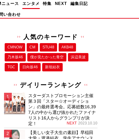
Mニュース
エンタメ
特集
NEXT
編集日記
問い合わせ
人気のキーワード
CMNOW
CM
STU48
AKB48
乃木坂46
僕が⾒たかった⻘空
浜辺美波
TGC
日向坂46
新垣結衣
デイリーランキング
スターダストプロモーション主催
第３回「スター☆オーディショ
ン」の最終選考会。応募総数16,39
7人の中から選び抜かれたファイナ
リスト16人からグランプリが決
定！
NEXT
2023.10.10
【美しい女子大生の素顔】早稲田
大学・渡邉結衣、学生アナウンス