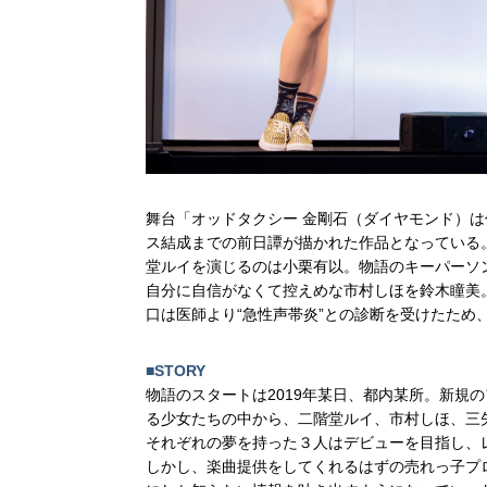
舞台「オッドタクシー 金剛石（ダイヤモンド）
ス結成までの前日譚が描かれた作品となっている
堂ルイを演じるのは小栗有以。物語のキーパーソ
自分に自信がなくて控えめな市村しほを鈴木瞳美
口は医師より“急性声帯炎”との診断を受けたため
■STORY
物語のスタートは2019年某日、都内某所。新規
る少女たちの中から、二階堂ルイ、市村しほ、三
それぞれの夢を持った３人はデビューを目指し、
しかし、楽曲提供をしてくれるはずの売れっ子プ