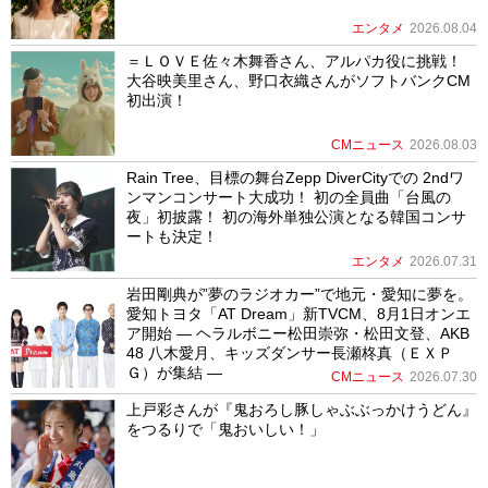
エンタメ
2026.08.04
＝ＬＯＶＥ佐々木舞香さん、アルパカ役に挑戦！
大谷映美里さん、野口衣織さんがソフトバンクCM
初出演！
CMニュース
2026.08.03
Rain Tree、目標の舞台Zepp DiverCityでの 2ndワ
ンマンコンサート大成功！ 初の全員曲「台風の
夜」初披露！ 初の海外単独公演となる韓国コンサ
ートも決定！
エンタメ
2026.07.31
岩田剛典が”夢のラジオカー”で地元・愛知に夢を。
愛知トヨタ「AT Dream」新TVCM、8月1日オンエ
ア開始 ― ヘラルボニー松田崇弥・松田文登、AKB
48 八木愛月、キッズダンサー長瀬柊真（ＥＸＰ
Ｇ）が集結 ―
CMニュース
2026.07.30
上戸彩さんが『鬼おろし豚しゃぶぶっかけうどん』
をつるりで「鬼おいしい！」