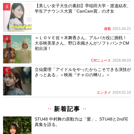
【美しい女子大生の素顔】早稲田大学・渡邉結衣、
学生アナウンス大賞「CanCam賞」の才女
連載
2021.04.21
＝ＬＯＶＥ佐々木舞香さん、アルパカ役に挑戦！
大谷映美里さん、野口衣織さんがソフトバンクCM
初出演！
CMニュース
2026.08.03
立仙愛理「アイドルをやったからこそできる演技が
きっとある」＜映画『チャロの囀り』＞
エンタメ
2024.01.16
新着記事
STU48 中村舞の原動力は「愛」。STU48と2nd写
真集を語る。