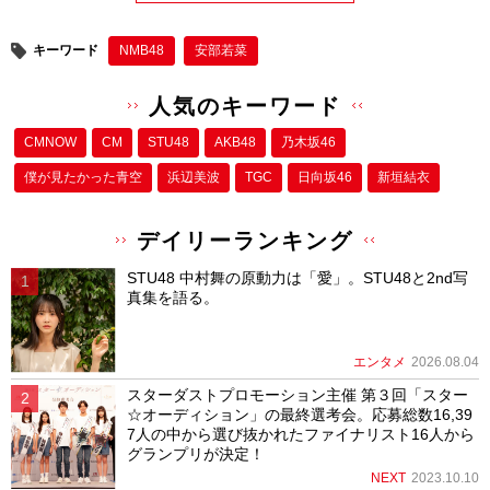
キーワード
NMB48
安部若菜
人気のキーワード
CMNOW
CM
STU48
AKB48
乃木坂46
僕が⾒たかった⻘空
浜辺美波
TGC
日向坂46
新垣結衣
デイリーランキング
STU48 中村舞の原動力は「愛」。STU48と2nd写
真集を語る。
エンタメ
2026.08.04
スターダストプロモーション主催 第３回「スター
☆オーディション」の最終選考会。応募総数16,39
7人の中から選び抜かれたファイナリスト16人から
グランプリが決定！
NEXT
2023.10.10