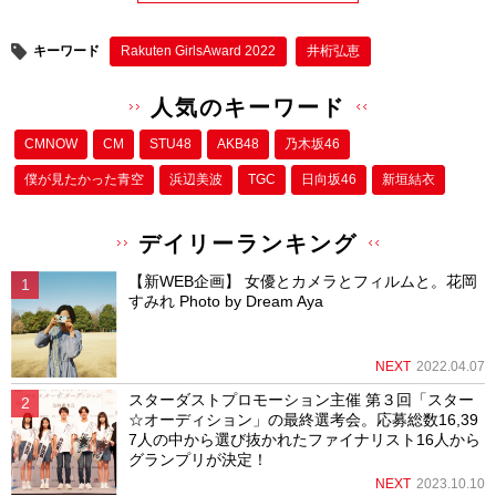
キーワード
Rakuten GirlsAward 2022
井桁弘恵
人気のキーワード
CMNOW
CM
STU48
AKB48
乃木坂46
僕が⾒たかった⻘空
浜辺美波
TGC
日向坂46
新垣結衣
デイリーランキング
【新WEB企画】 女優とカメラとフィルムと。花岡
すみれ Photo by Dream Aya
NEXT
2022.04.07
スターダストプロモーション主催 第３回「スター
☆オーディション」の最終選考会。応募総数16,39
7人の中から選び抜かれたファイナリスト16人から
グランプリが決定！
NEXT
2023.10.10