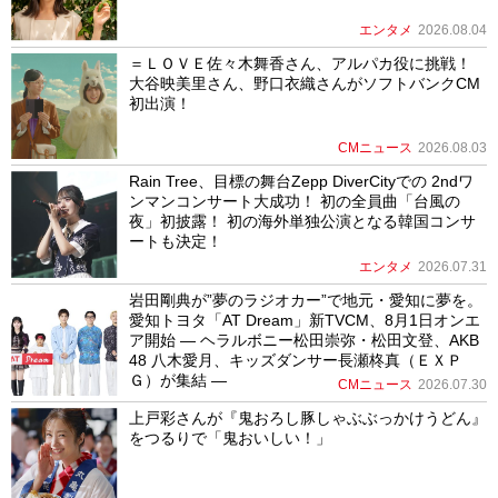
エンタメ
2026.08.04
＝ＬＯＶＥ佐々木舞香さん、アルパカ役に挑戦！
大谷映美里さん、野口衣織さんがソフトバンクCM
初出演！
CMニュース
2026.08.03
Rain Tree、目標の舞台Zepp DiverCityでの 2ndワ
ンマンコンサート大成功！ 初の全員曲「台風の
夜」初披露！ 初の海外単独公演となる韓国コンサ
ートも決定！
エンタメ
2026.07.31
岩田剛典が”夢のラジオカー”で地元・愛知に夢を。
愛知トヨタ「AT Dream」新TVCM、8月1日オンエ
ア開始 ― ヘラルボニー松田崇弥・松田文登、AKB
48 八木愛月、キッズダンサー長瀬柊真（ＥＸＰ
Ｇ）が集結 ―
CMニュース
2026.07.30
上戸彩さんが『鬼おろし豚しゃぶぶっかけうどん』
をつるりで「鬼おいしい！」