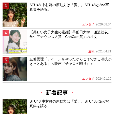
STU48 中村舞の原動力は「愛」。STU48と2nd写
真集を語る。
エンタメ
2026.08.04
【美しい女子大生の素顔】早稲田大学・渡邉結衣、
学生アナウンス大賞「CanCam賞」の才女
連載
2021.04.21
立仙愛理「アイドルをやったからこそできる演技が
きっとある」＜映画『チャロの囀り』＞
エンタメ
2024.01.16
新着記事
STU48 中村舞の原動力は「愛」。STU48と2nd写
真集を語る。