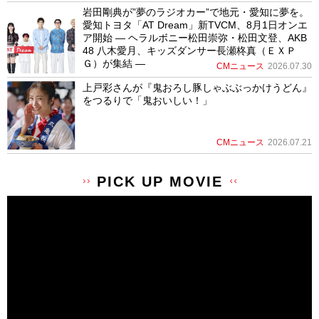
岩田剛典が”夢のラジオカー”で地元・愛知に夢を。
愛知トヨタ「AT Dream」新TVCM、8月1日オンエ
ア開始 ― ヘラルボニー松田崇弥・松田文登、AKB
48 八木愛月、キッズダンサー長瀬柊真（ＥＸＰ
Ｇ）が集結 ―
CMニュース
2026.07.30
上戸彩さんが『鬼おろし豚しゃぶぶっかけうどん』
をつるりで「鬼おいしい！」
CMニュース
2026.07.21
PICK UP MOVIE