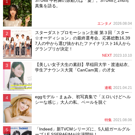
STU48 中村舞の原動力は「愛」。STU48と2nd写
真集を語る。
エンタメ
2026.08.04
スターダストプロモーション主催 第３回「スター
☆オーディション」の最終選考会。応募総数16,39
7人の中から選び抜かれたファイナリスト16人から
グランプリが決定！
NEXT
2023.10.10
【美しい女子大生の素顔】早稲田大学・渡邉結衣、
学生アナウンス大賞「CanCam賞」の才女
連載
2021.04.21
eggモデル・まぁみ、初写真集で「エロいけどヘル
シーな感じ」大人の私、ベールを脱ぐ
特集
2021.08.06
「Indeed」新TVCMシリーズに、5人組ガールグル
ープ LE SSERAFIMが出演開始！