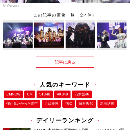
©︎ Mercury
この記事の画像一覧（全4件）
記事に戻る
人気のキーワード
CMNOW
CM
STU48
AKB48
乃木坂46
僕が⾒たかった⻘空
浜辺美波
TGC
日向坂46
新垣結衣
デイリーランキング