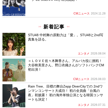
CMニュース
2024.11.28
新着記事
STU48 中村舞の原動力は「愛」。STU48と2nd写
真集を語る。
エンタメ
2026.08.04
＝ＬＯＶＥ佐々木舞香さん、アルパカ役に挑戦！
大谷映美里さん、野口衣織さんがソフトバンクCM
初出演！
CMニュース
2026.08.03
Rain Tree、目標の舞台Zepp DiverCityでの 2ndワ
ンマンコンサート大成功！ 初の全員曲「台風の
夜」初披露！ 初の海外単独公演となる韓国コンサ
ートも決定！
エンタメ
2026.07.31