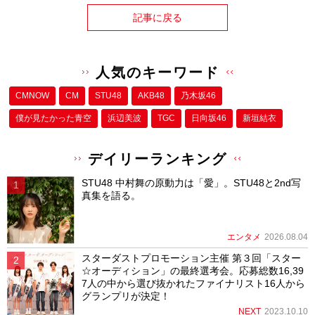
記事に戻る
人気のキーワード
CMNOW
CM
STU48
AKB48
乃木坂46
僕が⾒たかった⻘空
浜辺美波
TGC
日向坂46
新垣結衣
デイリーランキング
STU48 中村舞の原動力は「愛」。STU48と2nd写
真集を語る。
エンタメ
2026.08.04
スターダストプロモーション主催 第３回「スター
☆オーディション」の最終選考会。応募総数16,39
7人の中から選び抜かれたファイナリスト16人から
グランプリが決定！
NEXT
2023.10.10