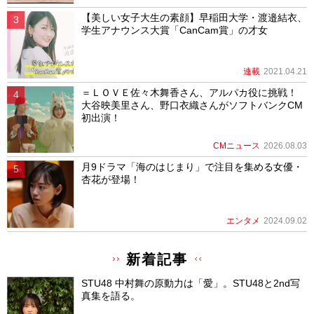
【美しい女子大生の素顔】早稲田大学・渡邉結衣、
学生アナウンス大賞「CanCam賞」の才女
連載
2021.04.21
＝ＬＯＶＥ佐々木舞香さん、アルパカ役に挑戦！
大谷映美里さん、野口衣織さんがソフトバンクCM
初出演！
CMニュース
2026.08.03
月9ドラマ「海のはじまり」で注目を集める女優・
杏花が登場！
エンタメ
2024.09.02
新着記事
STU48 中村舞の原動力は「愛」。STU48と2nd写
真集を語る。