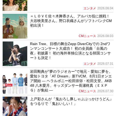
エンタメ
2026.08.04
＝ＬＯＶＥ佐々木舞香さん、アルパカ役に挑戦！
大谷映美里さん、野口衣織さんがソフトバンクCM
初出演！
CMニュース
2026.08.03
Rain Tree、目標の舞台Zepp DiverCityでの 2ndワ
ンマンコンサート大成功！ 初の全員曲「台風の
夜」初披露！ 初の海外単独公演となる韓国コンサ
ートも決定！
エンタメ
2026.07.31
岩田剛典が”夢のラジオカー”で地元・愛知に夢を。
愛知トヨタ「AT Dream」新TVCM、8月1日オンエ
ア開始 ― ヘラルボニー松田崇弥・松田文登、AKB
48 八木愛月、キッズダンサー長瀬柊真（ＥＸＰ
Ｇ）が集結 ―
CMニュース
2026.07.30
上戸彩さんが『鬼おろし豚しゃぶぶっかけうどん』
をつるりで「鬼おいしい！」