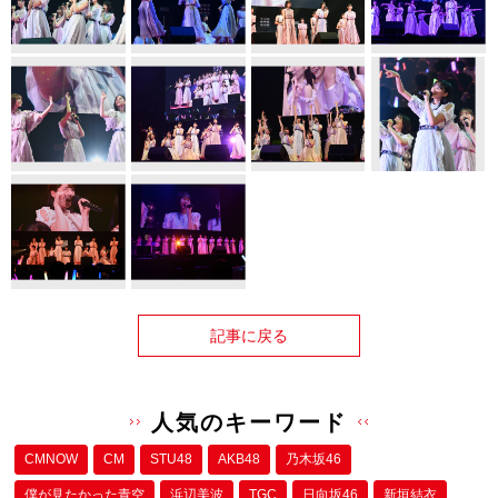
記事に戻る
人気のキーワード
CMNOW
CM
STU48
AKB48
乃木坂46
僕が⾒たかった⻘空
浜辺美波
TGC
日向坂46
新垣結衣