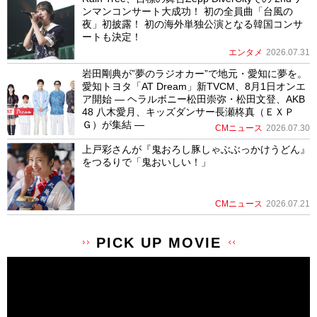
ンマンコンサート大成功！ 初の全員曲「台風の
夜」初披露！ 初の海外単独公演となる韓国コンサ
ートも決定！
エンタメ
2026.07.31
岩田剛典が”夢のラジオカー”で地元・愛知に夢を。
愛知トヨタ「AT Dream」新TVCM、8月1日オンエ
ア開始 ― ヘラルボニー松田崇弥・松田文登、AKB
48 八木愛月、キッズダンサー長瀬柊真（ＥＸＰ
Ｇ）が集結 ―
CMニュース
2026.07.30
上戸彩さんが『鬼おろし豚しゃぶぶっかけうどん』
をつるりで「鬼おいしい！」
CMニュース
2026.07.21
PICK UP MOVIE