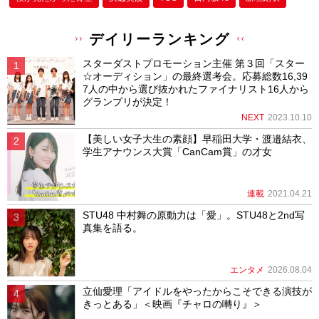
デイリーランキング
スターダストプロモーション主催 第３回「スター
☆オーディション」の最終選考会。応募総数16,39
7人の中から選び抜かれたファイナリスト16人から
グランプリが決定！
NEXT
2023.10.10
【美しい女子大生の素顔】早稲田大学・渡邉結衣、
学生アナウンス大賞「CanCam賞」の才女
連載
2021.04.21
STU48 中村舞の原動力は「愛」。STU48と2nd写
真集を語る。
エンタメ
2026.08.04
立仙愛理「アイドルをやったからこそできる演技が
きっとある」＜映画『チャロの囀り』＞