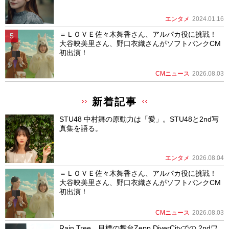
エンタメ
2024.01.16
＝ＬＯＶＥ佐々木舞香さん、アルパカ役に挑戦！
大谷映美里さん、野口衣織さんがソフトバンクCM
初出演！
CMニュース
2026.08.03
新着記事
STU48 中村舞の原動力は「愛」。STU48と2nd写
真集を語る。
エンタメ
2026.08.04
＝ＬＯＶＥ佐々木舞香さん、アルパカ役に挑戦！
大谷映美里さん、野口衣織さんがソフトバンクCM
初出演！
CMニュース
2026.08.03
Rain Tree、目標の舞台Zepp DiverCityでの 2ndワ