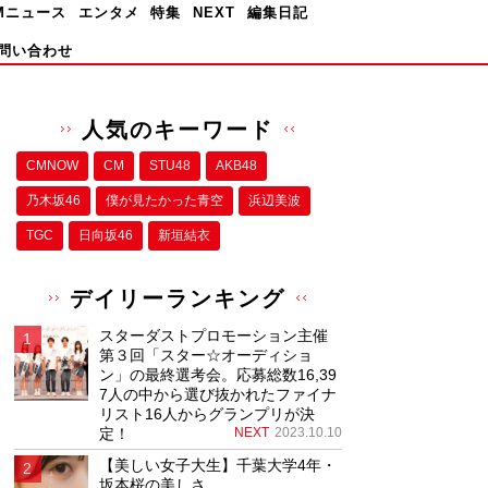
Mニュース
エンタメ
特集
NEXT
編集日記
問い合わせ
人気のキーワード
CMNOW
CM
STU48
AKB48
乃木坂46
僕が⾒たかった⻘空
浜辺美波
TGC
日向坂46
新垣結衣
デイリーランキング
スターダストプロモーション主催
第３回「スター☆オーディショ
ン」の最終選考会。応募総数16,39
7人の中から選び抜かれたファイナ
リスト16人からグランプリが決
定！
NEXT
2023.10.10
【美しい女子大生】千葉大学4年・
坂本桜の美しさ