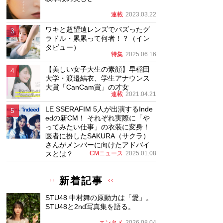
連載
2023.03.22
ワキと超望遠レンズでバズったグ
ラドル・累累って何者！？（イン
タビュー）
特集
2025.06.16
【美しい女子大生の素顔】早稲田
大学・渡邉結衣、学生アナウンス
大賞「CanCam賞」の才女
連載
2021.04.21
LE SSERAFIM 5人が出演するInde
edの新CM！ それぞれ実際に「や
ってみたい仕事」の衣装に変身！
医者に扮したSAKURA（サクラ）
さんがメンバーに向けたアドバイ
スとは？
CMニュース
2025.01.08
新着記事
STU48 中村舞の原動力は「愛」。
STU48と2nd写真集を語る。
エンタメ
2026.08.04