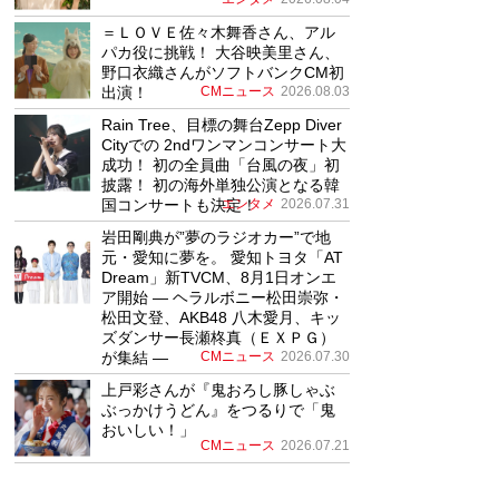
＝ＬＯＶＥ佐々木舞香さん、アル
パカ役に挑戦！ 大谷映美里さん、
野口衣織さんがソフトバンクCM初
出演！
CMニュース
2026.08.03
Rain Tree、目標の舞台Zepp Diver
Cityでの 2ndワンマンコンサート大
成功！ 初の全員曲「台風の夜」初
披露！ 初の海外単独公演となる韓
国コンサートも決定！
エンタメ
2026.07.31
岩田剛典が”夢のラジオカー”で地
元・愛知に夢を。 愛知トヨタ「AT
Dream」新TVCM、8月1日オンエ
ア開始 ― ヘラルボニー松田崇弥・
松田文登、AKB48 八木愛月、キッ
ズダンサー長瀬柊真（ＥＸＰＧ）
が集結 ―
CMニュース
2026.07.30
上戸彩さんが『鬼おろし豚しゃぶ
ぶっかけうどん』をつるりで「鬼
おいしい！」
CMニュース
2026.07.21