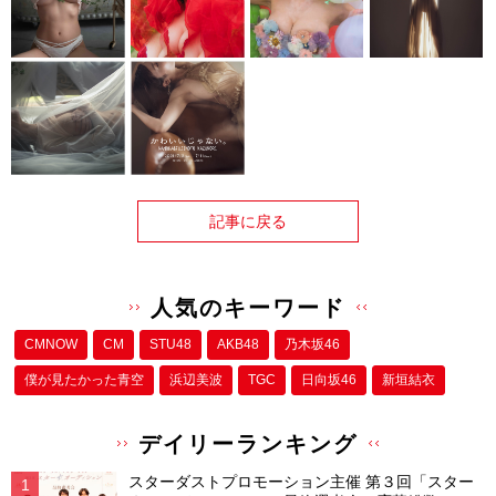
記事に戻る
人気のキーワード
CMNOW
CM
STU48
AKB48
乃木坂46
僕が⾒たかった⻘空
浜辺美波
TGC
日向坂46
新垣結衣
デイリーランキング
スターダストプロモーション主催 第３回「スター