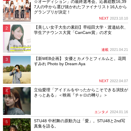
☆オーディション」の最終選考会。応募総数16,39
7人の中から選び抜かれたファイナリスト16人から
グランプリが決定！
NEXT
2023.10.10
【美しい女子大生の素顔】早稲田大学・渡邉結衣、
学生アナウンス大賞「CanCam賞」の才女
連載
2021.04.21
【新WEB企画】 女優とカメラとフィルムと。花岡
すみれ Photo by Dream Aya
NEXT
2022.04.07
立仙愛理「アイドルをやったからこそできる演技が
きっとある」＜映画『チャロの囀り』＞
エンタメ
2024.01.16
STU48 中村舞の原動力は「愛」。STU48と2nd写
真集を語る。