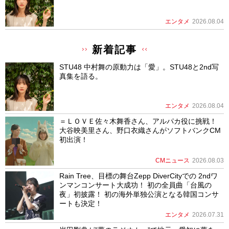
エンタメ
2026.08.04
新着記事
STU48 中村舞の原動力は「愛」。STU48と2nd写
真集を語る。
エンタメ
2026.08.04
＝ＬＯＶＥ佐々木舞香さん、アルパカ役に挑戦！
大谷映美里さん、野口衣織さんがソフトバンクCM
初出演！
CMニュース
2026.08.03
Rain Tree、目標の舞台Zepp DiverCityでの 2ndワ
ンマンコンサート大成功！ 初の全員曲「台風の
夜」初披露！ 初の海外単独公演となる韓国コンサ
ートも決定！
エンタメ
2026.07.31