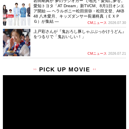
岩田剛典が”夢のラジオカー”で地元・愛知に夢を。
愛知トヨタ「AT Dream」新TVCM、8月1日オンエ
ア開始 ― ヘラルボニー松田崇弥・松田文登、AKB
48 八木愛月、キッズダンサー長瀬柊真（ＥＸＰ
Ｇ）が集結 ―
CMニュース
2026.07.30
上戸彩さんが『鬼おろし豚しゃぶぶっかけうどん』
をつるりで「鬼おいしい！」
CMニュース
2026.07.21
PICK UP MOVIE