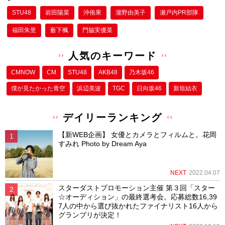
STU48
岩田陽菜
沖侑果
瀧野由美子
瀬戸内PR部隊
福田朱里
薮下楓
門脇実優菜
人気のキーワード
CMNOW
CM
STU48
AKB48
乃木坂46
僕が⾒たかった⻘空
浜辺美波
TGC
日向坂46
新垣結衣
デイリーランキング
【新WEB企画】 女優とカメラとフィルムと。花岡
すみれ Photo by Dream Aya
NEXT
2022.04.07
スターダストプロモーション主催 第３回「スター
☆オーディション」の最終選考会。応募総数16,39
7人の中から選び抜かれたファイナリスト16人から
グランプリが決定！