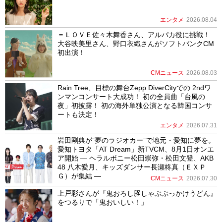
エンタメ
2026.08.04
＝ＬＯＶＥ佐々木舞香さん、アルパカ役に挑戦！
大谷映美里さん、野口衣織さんがソフトバンクCM
初出演！
CMニュース
2026.08.03
Rain Tree、目標の舞台Zepp DiverCityでの 2ndワ
ンマンコンサート大成功！ 初の全員曲「台風の
夜」初披露！ 初の海外単独公演となる韓国コンサ
ートも決定！
エンタメ
2026.07.31
岩田剛典が”夢のラジオカー”で地元・愛知に夢を。
愛知トヨタ「AT Dream」新TVCM、8月1日オンエ
ア開始 ― ヘラルボニー松田崇弥・松田文登、AKB
48 八木愛月、キッズダンサー長瀬柊真（ＥＸＰ
Ｇ）が集結 ―
CMニュース
2026.07.30
上戸彩さんが『鬼おろし豚しゃぶぶっかけうどん』
をつるりで「鬼おいしい！」