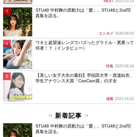
NEXT
2023.10.10
STU48 中村舞の原動力は「愛」。STU48と2nd写
真集を語る。
エンタメ
2026.08.04
ワキと超望遠レンズでバズったグラドル・累累って
何者！？（インタビュー）
特集
2025.06.16
【美しい女子大生の素顔】早稲田大学・渡邉結衣、
学生アナウンス大賞「CanCam賞」の才女
連載
2021.04.21
新着記事
STU48 中村舞の原動力は「愛」。STU48と2nd写
真集を語る。