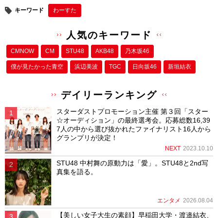
キーワード
わーすた
人気のキーワード
CMNOW
CM
STU48
AKB48
乃木坂46
僕が⾒たかった⻘空
浜辺美波
TGC
日向坂46
新垣結衣
デイリーランキング
スターダストプロモーション主催 第３回「スター
☆オーディション」の最終選考会。応募総数16,39
7人の中から選び抜かれたファイナリスト16人から
グランプリが決定！
NEXT
2023.10.10
STU48 中村舞の原動力は「愛」。STU48と2nd写
真集を語る。
エンタメ
2026.08.04
【美しい女子大生の素顔】早稲田大学・渡邉結衣、