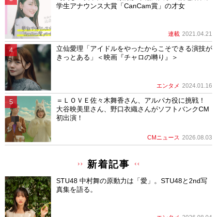
学生アナウンス大賞「CanCam賞」の才女
連載
2021.04.21
立仙愛理「アイドルをやったからこそできる演技が
きっとある」＜映画『チャロの囀り』＞
エンタメ
2024.01.16
＝ＬＯＶＥ佐々木舞香さん、アルパカ役に挑戦！
大谷映美里さん、野口衣織さんがソフトバンクCM
初出演！
CMニュース
2026.08.03
新着記事
STU48 中村舞の原動力は「愛」。STU48と2nd写
真集を語る。