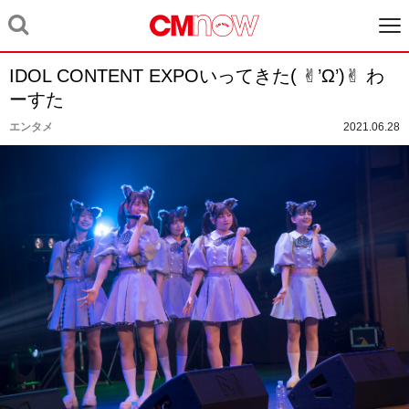
IDOL CONTENT EXPOいってきた( ✌︎’Ω’)✌︎ わ
ーすた
エンタメ
2021.06.28