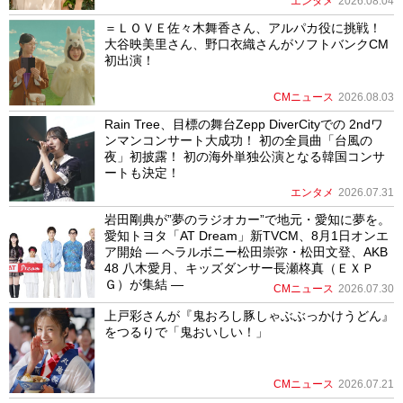
エンタメ
2026.08.04
＝ＬＯＶＥ佐々木舞香さん、アルパカ役に挑戦！
大谷映美里さん、野口衣織さんがソフトバンクCM
初出演！
CMニュース
2026.08.03
Rain Tree、目標の舞台Zepp DiverCityでの 2ndワ
ンマンコンサート大成功！ 初の全員曲「台風の
夜」初披露！ 初の海外単独公演となる韓国コンサ
ートも決定！
エンタメ
2026.07.31
岩田剛典が”夢のラジオカー”で地元・愛知に夢を。
愛知トヨタ「AT Dream」新TVCM、8月1日オンエ
ア開始 ― ヘラルボニー松田崇弥・松田文登、AKB
48 八木愛月、キッズダンサー長瀬柊真（ＥＸＰ
Ｇ）が集結 ―
CMニュース
2026.07.30
上戸彩さんが『鬼おろし豚しゃぶぶっかけうどん』
をつるりで「鬼おいしい！」
CMニュース
2026.07.21