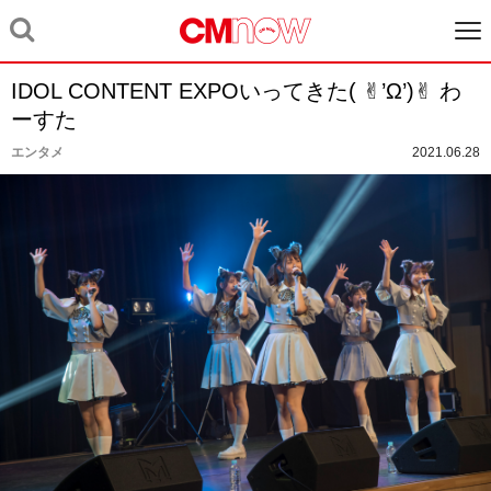
IDOL CONTENT EXPOいってきた( ✌︎’Ω’)✌︎ わ
ーすた
エンタメ
2021.06.28