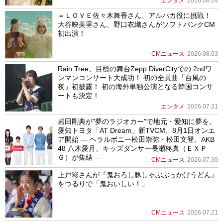
エンタメ
2026.08.04
＝ＬＯＶＥ佐々木舞香さん、アルパカ役に挑戦！
大谷映美里さん、野口衣織さんがソフトバンクCM
初出演！
CMニュース
2026.08.03
Rain Tree、目標の舞台Zepp DiverCityでの 2ndワ
ンマンコンサート大成功！ 初の全員曲「台風の
夜」初披露！ 初の海外単独公演となる韓国コンサ
ートも決定！
エンタメ
2026.07.31
岩田剛典が”夢のラジオカー”で地元・愛知に夢を。
愛知トヨタ「AT Dream」新TVCM、8月1日オンエ
ア開始 ― ヘラルボニー松田崇弥・松田文登、AKB
48 八木愛月、キッズダンサー長瀬柊真（ＥＸＰ
Ｇ）が集結 ―
CMニュース
2026.07.30
上戸彩さんが『鬼おろし豚しゃぶぶっかけうどん』
をつるりで「鬼おいしい！」
CMニュース
2026.07.21