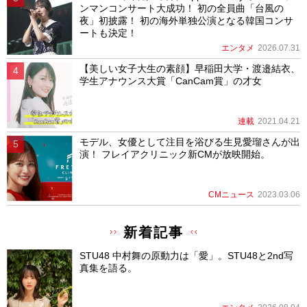
ンマンコンサート大成功！ 初の全員曲「台風の
夜」初披露！ 初の海外単独公演となる韓国コンサ
ートも決定！
エンタメ
2026.07.31
【美しい女子大生の素顔】早稲田大学・渡邉結衣、
学生アナウンス大賞「CanCam賞」の才女
連載
2021.04.21
モデル、女優として注目を浴びる生見愛瑠さんが出
演！ フレイアクリニック新CMが放映開始。
CMニュース
2023.03.06
新着記事
STU48 中村舞の原動力は「愛」。STU48と2nd写
真集を語る。