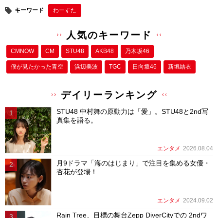
キーワード
わーすた
人気のキーワード
CMNOW
CM
STU48
AKB48
乃木坂46
僕が⾒たかった⻘空
浜辺美波
TGC
日向坂46
新垣結衣
デイリーランキング
STU48 中村舞の原動力は「愛」。STU48と2nd写
真集を語る。
エンタメ
2026.08.04
月9ドラマ「海のはじまり」で注目を集める女優・
杏花が登場！
エンタメ
2024.09.02
Rain Tree、目標の舞台Zepp DiverCityでの 2ndワ