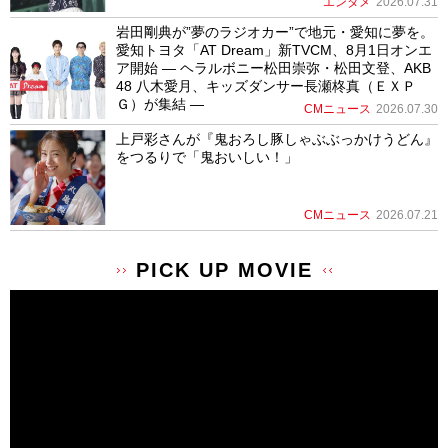
エンタメ
2026.07.31
岩田剛典が”夢のラジオカー”で地元・愛知に夢を。
愛知トヨタ「AT Dream」新TVCM、8月1日オンエ
ア開始 ― ヘラルボニー松田崇弥・松田文登、AKB
48 八木愛月、キッズダンサー長瀬柊真（ＥＸＰ
Ｇ）が集結 ―
CMニュース
2026.07.30
上戸彩さんが『鬼おろし豚しゃぶぶっかけうどん』
をつるりで「鬼おいしい！」
CMニュース
2026.07.21
PICK UP MOVIE