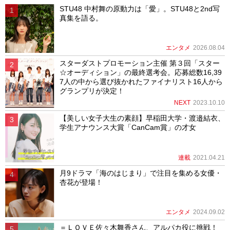
STU48 中村舞の原動力は「愛」。STU48と2nd写
真集を語る。
エンタメ
2026.08.04
スターダストプロモーション主催 第３回「スター
☆オーディション」の最終選考会。応募総数16,39
7人の中から選び抜かれたファイナリスト16人から
グランプリが決定！
NEXT
2023.10.10
【美しい女子大生の素顔】早稲田大学・渡邉結衣、
学生アナウンス大賞「CanCam賞」の才女
連載
2021.04.21
月9ドラマ「海のはじまり」で注目を集める女優・
杏花が登場！
エンタメ
2024.09.02
＝ＬＯＶＥ佐々木舞香さん、アルパカ役に挑戦！