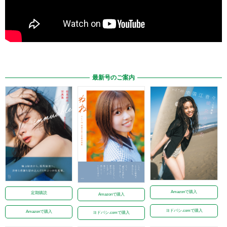
最新号のご案内
Amazonで購入
定期購読
Amazonで購入
ヨドバシ.comで購入
Amazonで購入
ヨドバシ.comで購入