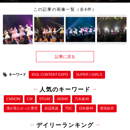
この記事の画像一覧（全4件）
記事に戻る
キーワード
IDOL CONTENT EXPO
SUPER☆GiRLS
人気のキーワード
CMNOW
CM
STU48
AKB48
乃木坂46
僕が⾒たかった⻘空
浜辺美波
TGC
日向坂46
新垣結衣
デイリーランキング