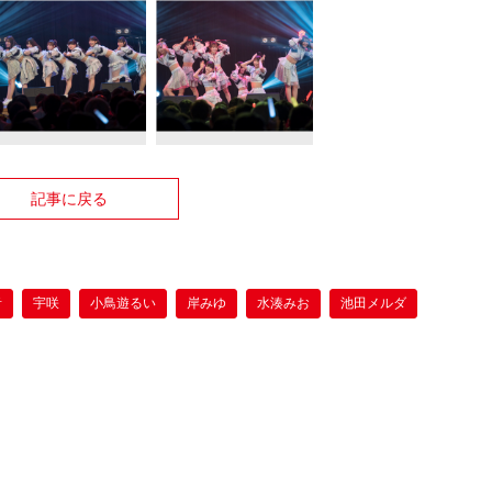
記事に戻る
音
宇咲
小鳥遊るい
岸みゆ
水湊みお
池田メルダ