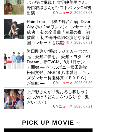
パカ役に挑戦！ 大谷映美里さん、
野口衣織さんがソフトバンクCM初
出演！
CMニュース
2026.08.03
Rain Tree、目標の舞台Zepp Diver
Cityでの 2ndワンマンコンサート大
成功！ 初の全員曲「台風の夜」初
披露！ 初の海外単独公演となる韓
国コンサートも決定！
エンタメ
2026.07.31
岩田剛典が”夢のラジオカー”で地
元・愛知に夢を。 愛知トヨタ「AT
Dream」新TVCM、8月1日オンエ
ア開始 ― ヘラルボニー松田崇弥・
松田文登、AKB48 八木愛月、キッ
ズダンサー長瀬柊真（ＥＸＰＧ）
が集結 ―
CMニュース
2026.07.30
上戸彩さんが『鬼おろし豚しゃぶ
ぶっかけうどん』をつるりで「鬼
おいしい！」
CMニュース
2026.07.21
PICK UP MOVIE