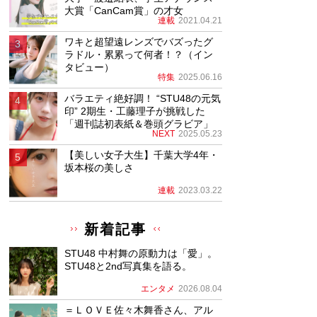
大賞「CanCam賞」の才女
連載
2021.04.21
ワキと超望遠レンズでバズったグ
ラドル・累累って何者！？（イン
タビュー）
特集
2025.06.16
バラエティ絶好調！ “STU48の元気
印” 2期生・工藤理子が挑戦した
「週刊誌初表紙＆巻頭グラビア」
NEXT
2025.05.23
【美しい女子大生】千葉大学4年・
坂本桜の美しさ
連載
2023.03.22
新着記事
STU48 中村舞の原動力は「愛」。
STU48と2nd写真集を語る。
エンタメ
2026.08.04
＝ＬＯＶＥ佐々木舞香さん、アル