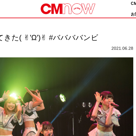
C
お
てきた( ✌︎’Ω’)✌︎ #ババババンビ
2021.06.28