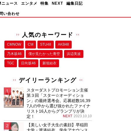
Mニュース
エンタメ
特集
NEXT
編集日記
問い合わせ
人気のキーワード
CMNOW
CM
STU48
AKB48
乃木坂46
僕が⾒たかった⻘空
浜辺美波
TGC
日向坂46
新垣結衣
デイリーランキング
スターダストプロモーション主催
第３回「スター☆オーディショ
ン」の最終選考会。応募総数16,39
7人の中から選び抜かれたファイナ
リスト16人からグランプリが決
定！
NEXT
2023.10.10
【美しい女子大生の素顔】早稲田
大学・渡邉結衣、学生アナウンス