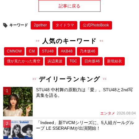
記事に戻る
キーワード
2gether
タイドラマ
公式PhotoBook
人気のキーワード
CMNOW
CM
STU48
AKB48
乃木坂46
僕が⾒たかった⻘空
浜辺美波
TGC
日向坂46
新垣結衣
デイリーランキング
STU48 中村舞の原動力は「愛」。STU48と2nd写
真集を語る。
エンタメ
2026.08.04
「Indeed」新TVCMシリーズに、5人組ガールグル
ープ LE SSERAFIMが出演開始！