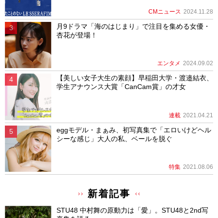
CMニュース
2024.11.28
月9ドラマ「海のはじまり」で注目を集める女優・
杏花が登場！
エンタメ
2024.09.02
【美しい女子大生の素顔】早稲田大学・渡邉結衣、
学生アナウンス大賞「CanCam賞」の才女
連載
2021.04.21
eggモデル・まぁみ、初写真集で「エロいけどヘル
シーな感じ」大人の私、ベールを脱ぐ
特集
2021.08.06
新着記事
STU48 中村舞の原動力は「愛」。STU48と2nd写