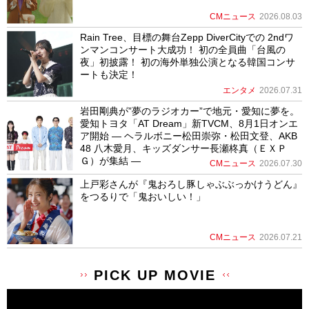
CMニュース
2026.08.03
Rain Tree、目標の舞台Zepp DiverCityでの 2ndワ
ンマンコンサート大成功！ 初の全員曲「台風の
夜」初披露！ 初の海外単独公演となる韓国コンサ
ートも決定！
エンタメ
2026.07.31
岩田剛典が”夢のラジオカー”で地元・愛知に夢を。
愛知トヨタ「AT Dream」新TVCM、8月1日オンエ
ア開始 ― ヘラルボニー松田崇弥・松田文登、AKB
48 八木愛月、キッズダンサー長瀬柊真（ＥＸＰ
Ｇ）が集結 ―
CMニュース
2026.07.30
上戸彩さんが『鬼おろし豚しゃぶぶっかけうどん』
をつるりで「鬼おいしい！」
CMニュース
2026.07.21
PICK UP MOVIE