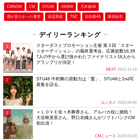
CMNOW
CM
STU48
AKB48
乃木坂46
僕が⾒たかった⻘空
浜辺美波
TGC
日向坂46
新垣結衣
デイリーランキング
スターダストプロモーション主催 第３回「スター
☆オーディション」の最終選考会。応募総数16,39
7人の中から選び抜かれたファイナリスト16人から
グランプリが決定！
NEXT
2023.10.10
STU48 中村舞の原動力は「愛」。STU48と2nd写
真集を語る。
エンタメ
2026.08.04
＝ＬＯＶＥ佐々木舞香さん、アルパカ役に挑戦！
大谷映美里さん、野口衣織さんがソフトバンクCM
初出演！
CMニュース
2026.08.03