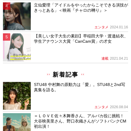
立仙愛理「アイドルをやったからこそできる演技が
きっとある」＜映画『チャロの囀り』＞
エンタメ
2024.01.16
【美しい女子大生の素顔】早稲田大学・渡邉結衣、
学生アナウンス大賞「CanCam賞」の才女
連載
2021.04.21
新着記事
STU48 中村舞の原動力は「愛」。STU48と2nd写
真集を語る。
エンタメ
2026.08.04
＝ＬＯＶＥ佐々木舞香さん、アルパカ役に挑戦！
大谷映美里さん、野口衣織さんがソフトバンクCM
初出演！