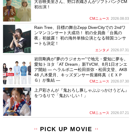
大谷映美里さん、野口衣織さんがソフトバンクCM
初出演！
CMニュース
2026.08.03
Rain Tree、目標の舞台Zepp DiverCityでの 2ndワ
ンマンコンサート大成功！ 初の全員曲「台風の
夜」初披露！ 初の海外単独公演となる韓国コンサ
ートも決定！
エンタメ
2026.07.31
岩田剛典が”夢のラジオカー”で地元・愛知に夢を。
愛知トヨタ「AT Dream」新TVCM、8月1日オンエ
ア開始 ― ヘラルボニー松田崇弥・松田文登、AKB
48 八木愛月、キッズダンサー長瀬柊真（ＥＸＰ
Ｇ）が集結 ―
CMニュース
2026.07.30
上戸彩さんが『鬼おろし豚しゃぶぶっかけうどん』
をつるりで「鬼おいしい！」
CMニュース
2026.07.21
PICK UP MOVIE