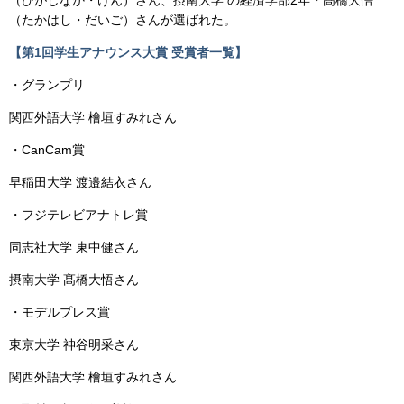
（ひがしなか・けん）さん、摂南大学 の経済学部2年・髙橋大悟
（たかはし・だいご）さんが選ばれた。
【第1回学生アナウンス大賞 受賞者一覧】
・グランプリ
関西外語大学 檜垣すみれさん
・CanCam賞
早稲田大学 渡邉結衣さん
・フジテレビアナトレ賞
同志社大学 東中健さん
摂南大学 髙橋大悟さん
・モデルプレス賞
東京大学 神谷明采さん
関西外語大学 檜垣すみれさん