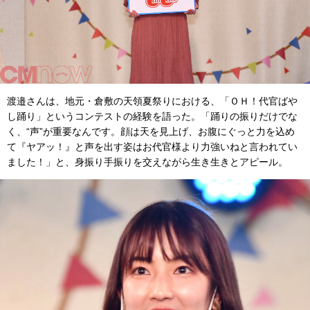
渡邉さんは、地元・倉敷の天領夏祭りにおける、「ＯＨ！代官ばや
し踊り」というコンテストの経験を語った。「踊りの振りだけでな
く、“声”が重要なんです。顔は天を見上げ、お腹にぐっと力を込め
て『ヤアッ！』と声を出す姿はお代官様より力強いねと言われてい
ました！」と、身振り手振りを交えながら生き生きとアピール。