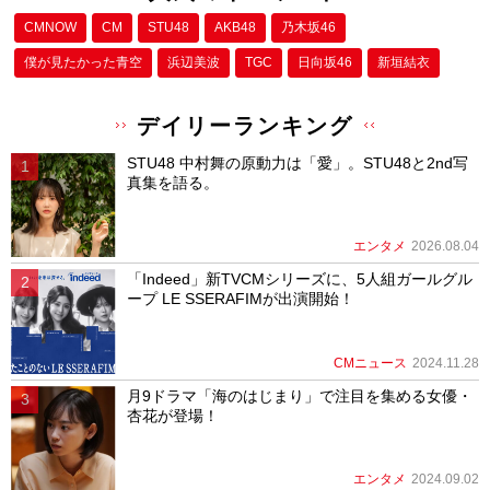
CMNOW
CM
STU48
AKB48
乃木坂46
僕が⾒たかった⻘空
浜辺美波
TGC
日向坂46
新垣結衣
デイリーランキング
STU48 中村舞の原動力は「愛」。STU48と2nd写
真集を語る。
エンタメ
2026.08.04
「Indeed」新TVCMシリーズに、5人組ガールグル
ープ LE SSERAFIMが出演開始！
CMニュース
2024.11.28
月9ドラマ「海のはじまり」で注目を集める女優・
杏花が登場！
エンタメ
2024.09.02