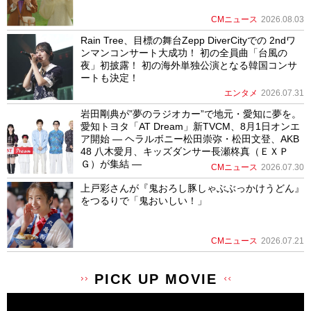
CMニュース
2026.08.03
Rain Tree、目標の舞台Zepp DiverCityでの 2ndワ
ンマンコンサート大成功！ 初の全員曲「台風の
夜」初披露！ 初の海外単独公演となる韓国コンサ
ートも決定！
エンタメ
2026.07.31
岩田剛典が”夢のラジオカー”で地元・愛知に夢を。
愛知トヨタ「AT Dream」新TVCM、8月1日オンエ
ア開始 ― ヘラルボニー松田崇弥・松田文登、AKB
48 八木愛月、キッズダンサー長瀬柊真（ＥＸＰ
Ｇ）が集結 ―
CMニュース
2026.07.30
上戸彩さんが『鬼おろし豚しゃぶぶっかけうどん』
をつるりで「鬼おいしい！」
CMニュース
2026.07.21
PICK UP MOVIE