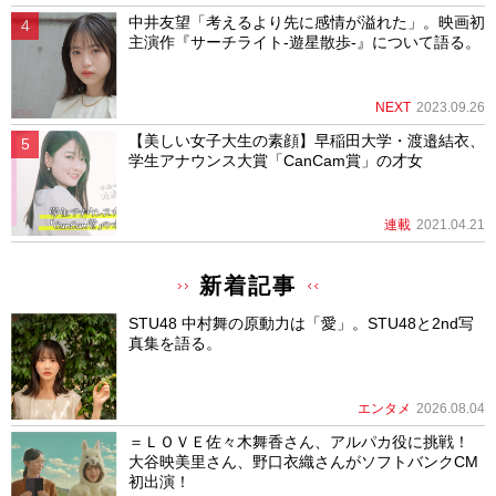
中井友望「考えるより先に感情が溢れた」。映画初
主演作『サーチライト-遊星散歩-』について語る。
NEXT
2023.09.26
【美しい女子大生の素顔】早稲田大学・渡邉結衣、
学生アナウンス大賞「CanCam賞」の才女
連載
2021.04.21
新着記事
STU48 中村舞の原動力は「愛」。STU48と2nd写
真集を語る。
エンタメ
2026.08.04
＝ＬＯＶＥ佐々木舞香さん、アルパカ役に挑戦！
大谷映美里さん、野口衣織さんがソフトバンクCM
初出演！