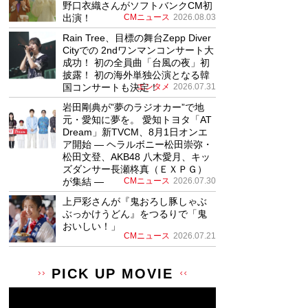
野口衣織さんがソフトバンクCM初
出演！
CMニュース
2026.08.03
Rain Tree、目標の舞台Zepp Diver
Cityでの 2ndワンマンコンサート大
成功！ 初の全員曲「台風の夜」初
披露！ 初の海外単独公演となる韓
国コンサートも決定！
エンタメ
2026.07.31
岩田剛典が”夢のラジオカー”で地
元・愛知に夢を。 愛知トヨタ「AT
Dream」新TVCM、8月1日オンエ
ア開始 ― ヘラルボニー松田崇弥・
松田文登、AKB48 八木愛月、キッ
ズダンサー長瀬柊真（ＥＸＰＧ）
が集結 ―
CMニュース
2026.07.30
上戸彩さんが『鬼おろし豚しゃぶ
ぶっかけうどん』をつるりで「鬼
おいしい！」
CMニュース
2026.07.21
PICK UP MOVIE