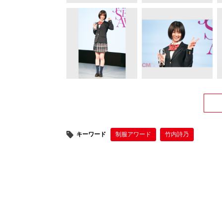
キーワード
制服アワード
竹内詩乃