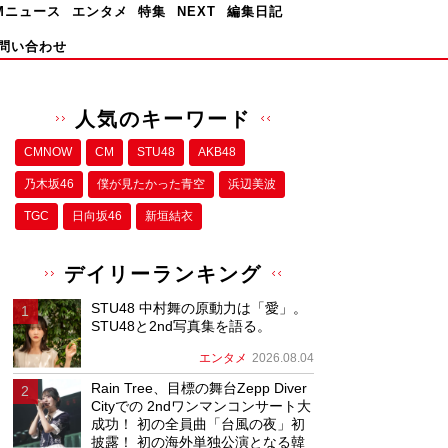
Mニュース
エンタメ
特集
NEXT
編集日記
問い合わせ
人気のキーワード
CMNOW
CM
STU48
AKB48
乃木坂46
僕が⾒たかった⻘空
浜辺美波
TGC
日向坂46
新垣結衣
デイリーランキング
STU48 中村舞の原動力は「愛」。
STU48と2nd写真集を語る。
エンタメ
2026.08.04
Rain Tree、目標の舞台Zepp Diver
Cityでの 2ndワンマンコンサート大
成功！ 初の全員曲「台風の夜」初
披露！ 初の海外単独公演となる韓