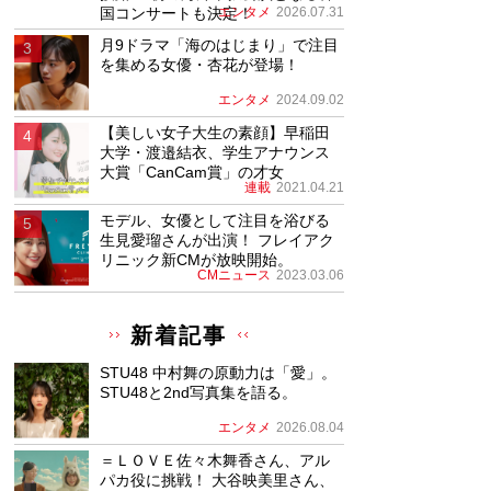
国コンサートも決定！
エンタメ
2026.07.31
月9ドラマ「海のはじまり」で注目
を集める女優・杏花が登場！
エンタメ
2024.09.02
【美しい女子大生の素顔】早稲田
大学・渡邉結衣、学生アナウンス
大賞「CanCam賞」の才女
連載
2021.04.21
モデル、女優として注目を浴びる
生見愛瑠さんが出演！ フレイアク
リニック新CMが放映開始。
CMニュース
2023.03.06
新着記事
STU48 中村舞の原動力は「愛」。
STU48と2nd写真集を語る。
エンタメ
2026.08.04
＝ＬＯＶＥ佐々木舞香さん、アル
パカ役に挑戦！ 大谷映美里さん、