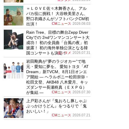
＝ＬＯＶＥ佐々木舞香さん、アル
パカ役に挑戦！ 大谷映美里さん、
野口衣織さんがソフトバンクCM初
出演！
CMニュース
2026.08.03
Rain Tree、目標の舞台Zepp Diver
Cityでの 2ndワンマンコンサート大
成功！ 初の全員曲「台風の夜」初
披露！ 初の海外単独公演となる韓
国コンサートも決定！
エンタメ
2026.07.31
岩田剛典が”夢のラジオカー”で地
元・愛知に夢を。 愛知トヨタ「AT
Dream」新TVCM、8月1日オンエ
ア開始 ― ヘラルボニー松田崇弥・
松田文登、AKB48 八木愛月、キッ
ズダンサー長瀬柊真（ＥＸＰＧ）
が集結 ―
CMニュース
2026.07.30
上戸彩さんが『鬼おろし豚しゃぶ
ぶっかけうどん』をつるりで「鬼
おいしい！」
CMニュース
2026.07.21