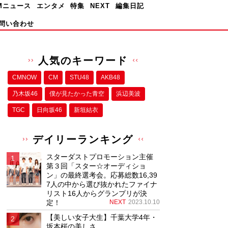
Mニュース
エンタメ
特集
NEXT
編集日記
問い合わせ
人気のキーワード
CMNOW
CM
STU48
AKB48
乃木坂46
僕が⾒たかった⻘空
浜辺美波
TGC
日向坂46
新垣結衣
デイリーランキング
スターダストプロモーション主催
第３回「スター☆オーディショ
ン」の最終選考会。応募総数16,39
7人の中から選び抜かれたファイナ
リスト16人からグランプリが決
定！
NEXT
2023.10.10
【美しい女子大生】千葉大学4年・
坂本桜の美しさ