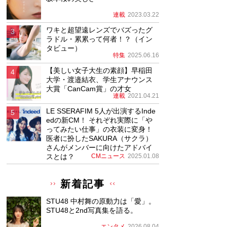
連載
2023.03.22
ワキと超望遠レンズでバズったグ
ラドル・累累って何者！？（イン
タビュー）
特集
2025.06.16
【美しい女子大生の素顔】早稲田
大学・渡邉結衣、学生アナウンス
大賞「CanCam賞」の才女
連載
2021.04.21
LE SSERAFIM 5人が出演するInde
edの新CM！ それぞれ実際に「や
ってみたい仕事」の衣装に変身！
医者に扮したSAKURA（サクラ）
さんがメンバーに向けたアドバイ
スとは？
CMニュース
2025.01.08
新着記事
STU48 中村舞の原動力は「愛」。
STU48と2nd写真集を語る。
エンタメ
2026.08.04