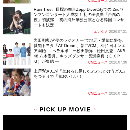
CMニュース
2026.08.03
Rain Tree、目標の舞台Zepp DiverCityでの 2ndワ
ンマンコンサート大成功！ 初の全員曲「台風の
夜」初披露！ 初の海外単独公演となる韓国コンサ
ートも決定！
エンタメ
2026.07.31
岩田剛典が”夢のラジオカー”で地元・愛知に夢を。
愛知トヨタ「AT Dream」新TVCM、8月1日オンエ
ア開始 ― ヘラルボニー松田崇弥・松田文登、AKB
48 八木愛月、キッズダンサー長瀬柊真（ＥＸＰ
Ｇ）が集結 ―
CMニュース
2026.07.30
上戸彩さんが『鬼おろし豚しゃぶぶっかけうどん』
をつるりで「鬼おいしい！」
CMニュース
2026.07.21
PICK UP MOVIE