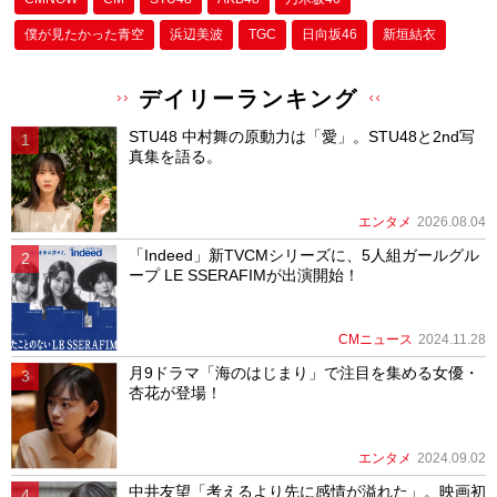
僕が⾒たかった⻘空
浜辺美波
TGC
日向坂46
新垣結衣
デイリーランキング
STU48 中村舞の原動力は「愛」。STU48と2nd写
真集を語る。
エンタメ
2026.08.04
「Indeed」新TVCMシリーズに、5人組ガールグル
ープ LE SSERAFIMが出演開始！
CMニュース
2024.11.28
月9ドラマ「海のはじまり」で注目を集める女優・
杏花が登場！
エンタメ
2024.09.02
中井友望「考えるより先に感情が溢れた」。映画初