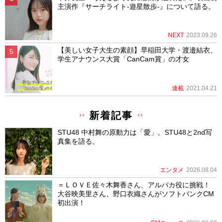
主演作『サーチライト-遊星散歩-』について語る。
NEXT
2023.09.26
【美しい女子大生の素顔】早稲田大学・渡邉結衣、
学生アナウンス大賞「CanCam賞」の才女
連載
2021.04.21
新着記事
STU48 中村舞の原動力は「愛」。STU48と2nd写
真集を語る。
エンタメ
2026.08.04
＝ＬＯＶＥ佐々木舞香さん、アルパカ役に挑戦！
大谷映美里さん、野口衣織さんがソフトバンクCM
初出演！