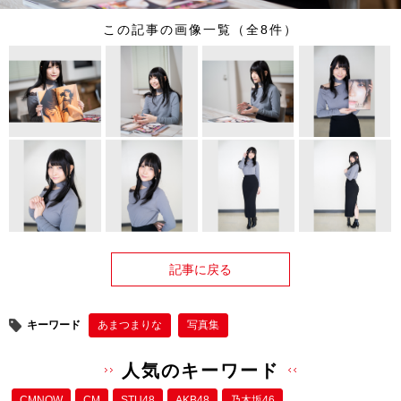
この記事の画像一覧（全8件）
記事に戻る
キーワード
あまつまりな
写真集
人気のキーワード
CMNOW
CM
STU48
AKB48
乃木坂46