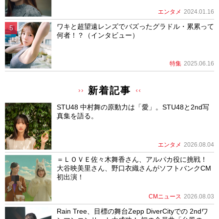
エンタメ
2024.01.16
ワキと超望遠レンズでバズったグラドル・累累って
何者！？（インタビュー）
特集
2025.06.16
新着記事
STU48 中村舞の原動力は「愛」。STU48と2nd写
真集を語る。
エンタメ
2026.08.04
＝ＬＯＶＥ佐々木舞香さん、アルパカ役に挑戦！
大谷映美里さん、野口衣織さんがソフトバンクCM
初出演！
CMニュース
2026.08.03
Rain Tree、目標の舞台Zepp DiverCityでの 2ndワ