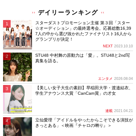
デイリーランキング
スターダストプロモーション主催 第３回「スター
☆オーディション」の最終選考会。応募総数16,39
7人の中から選び抜かれたファイナリスト16人から
グランプリが決定！
NEXT
2023.10.10
STU48 中村舞の原動力は「愛」。STU48と2nd写
真集を語る。
エンタメ
2026.08.04
【美しい女子大生の素顔】早稲田大学・渡邉結衣、
学生アナウンス大賞「CanCam賞」の才女
連載
2021.04.21
立仙愛理「アイドルをやったからこそできる演技が
きっとある」＜映画『チャロの囀り』＞