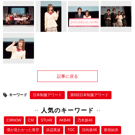
記事に戻る
キーワード
日本制服アワード
第8回日本制服アワード
人気のキーワード
CMNOW
CM
STU48
AKB48
乃木坂46
僕が⾒たかった⻘空
浜辺美波
TGC
日向坂46
新垣結衣