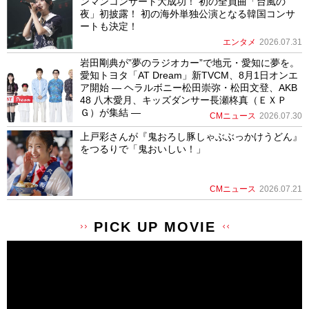
ンマンコンサート大成功！ 初の全員曲「台風の
夜」初披露！ 初の海外単独公演となる韓国コンサ
ートも決定！
エンタメ
2026.07.31
岩田剛典が”夢のラジオカー”で地元・愛知に夢を。
愛知トヨタ「AT Dream」新TVCM、8月1日オンエ
ア開始 ― ヘラルボニー松田崇弥・松田文登、AKB
48 八木愛月、キッズダンサー長瀬柊真（ＥＸＰ
Ｇ）が集結 ―
CMニュース
2026.07.30
上戸彩さんが『鬼おろし豚しゃぶぶっかけうどん』
をつるりで「鬼おいしい！」
CMニュース
2026.07.21
PICK UP MOVIE