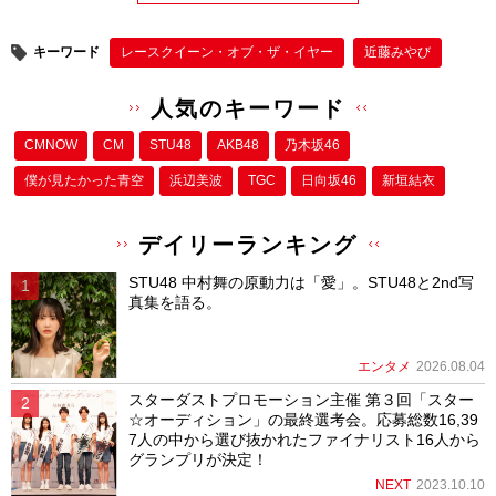
キーワード
レースクイーン・オブ・ザ・イヤー
近藤みやび
人気のキーワード
CMNOW
CM
STU48
AKB48
乃木坂46
僕が⾒たかった⻘空
浜辺美波
TGC
日向坂46
新垣結衣
デイリーランキング
STU48 中村舞の原動力は「愛」。STU48と2nd写
真集を語る。
エンタメ
2026.08.04
スターダストプロモーション主催 第３回「スター
☆オーディション」の最終選考会。応募総数16,39
7人の中から選び抜かれたファイナリスト16人から
グランプリが決定！
NEXT
2023.10.10