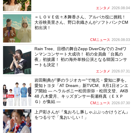
エンタメ
2026.08.04
＝ＬＯＶＥ佐々木舞香さん、アルパカ役に挑戦！
大谷映美里さん、野口衣織さんがソフトバンクCM
初出演！
CMニュース
2026.08.03
Rain Tree、目標の舞台Zepp DiverCityでの 2ndワ
ンマンコンサート大成功！ 初の全員曲「台風の
夜」初披露！ 初の海外単独公演となる韓国コンサ
ートも決定！
エンタメ
2026.07.31
岩田剛典が”夢のラジオカー”で地元・愛知に夢を。
愛知トヨタ「AT Dream」新TVCM、8月1日オンエ
ア開始 ― ヘラルボニー松田崇弥・松田文登、AKB
48 八木愛月、キッズダンサー長瀬柊真（ＥＸＰ
Ｇ）が集結 ―
CMニュース
2026.07.30
上戸彩さんが『鬼おろし豚しゃぶぶっかけうどん』
をつるりで「鬼おいしい！」