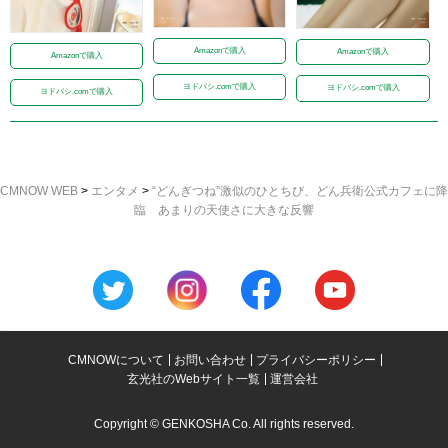
Amazonで購入
Amazonで購入
Amazonで購入
ヨドバシ.comで購入
ヨドバシ.comで購入
ヨドバシ.comで購入
CMNOW WEB
>
エンタメ
>
“どんぎつね”激似のひとちび、どん兵衛公式カフェに降
臨 あまりの天使さに大きな反響
CMNOWについて
お問い合わせ
プライバシーポリシー
玄光社のWebサイト一覧
運営会社
Copyright © GENKOSHA Co. All rights reserved.