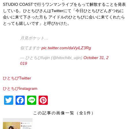
STUDIO COASTで行うワンマンライブをもって解散することを発表
している。ひとちびさんはTwitterにて「今日ひとちびどんぎつねに
会いに来て下さった方も アイドルのひとちびに会いに来てくれたら
とっても嬉しいです」と呼びかけた。
月見ポケット…
似てますか
pic.twitter.com/daVyiLZ3Rg
— ひとちび/uijin (@hitochibi_uijin)
October 31, 2
019
ひとちびTwitter
ひとちびInstagram
T
F
Li
Pi
wi
a
n
nt
この記事の画像一覧（全1件）
tt
c
e
er
er
e
e