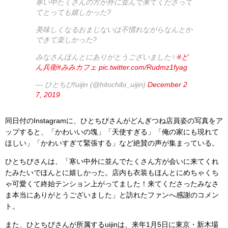
寒い中たくさんの方が外に並んで来てくださって
てとっても嬉しかった?
美味しくなるおまじないは不慣れながらなんとか
できて楽しかった?
みなさんほんとにありがとうございました✨
#ど
ん兵衛
#みみカフェ
pic.twitter.com/Rudmz1fyag
— ひとちび/uijin (@hitochibi_uijin)
December 2
7, 2019
同日付のInstagramに、ひとちびさんがどんぎつね店員姿の写真をア
ップすると、「かわいいの塊」「天使すぎる」「俺の家にも現れて
ほしい」「かわいすぎて緊張する」など絶賛の声が集まっている。
ひとちびさんは、「寒い中外に並んでたくさん方が会いに来てくれ
たみたいでほんとに嬉しかった。店内も衣装もほんとにめちゃくち
ゃ可愛くて終始テンション上がってました！来てくださったみなさ
ま本当にありがとうございました」と訪れたファンへ感謝のコメン
ト。
また、ひとちびさんが所属するuijinは、来年1月5日に東京・新木場