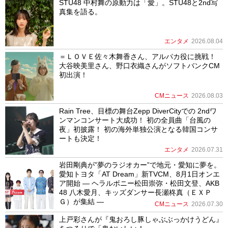
STU48 中村舞の原動力は「愛」。STU48と2nd写
真集を語る。
エンタメ
2026.08.04
＝ＬＯＶＥ佐々木舞香さん、アルパカ役に挑戦！
大谷映美里さん、野口衣織さんがソフトバンクCM
初出演！
CMニュース
2026.08.03
Rain Tree、目標の舞台Zepp DiverCityでの 2ndワ
ンマンコンサート大成功！ 初の全員曲「台風の
夜」初披露！ 初の海外単独公演となる韓国コンサ
ートも決定！
エンタメ
2026.07.31
岩田剛典が”夢のラジオカー”で地元・愛知に夢を。
愛知トヨタ「AT Dream」新TVCM、8月1日オンエ
ア開始 ― ヘラルボニー松田崇弥・松田文登、AKB
48 八木愛月、キッズダンサー長瀬柊真（ＥＸＰ
Ｇ）が集結 ―
CMニュース
2026.07.30
上戸彩さんが『鬼おろし豚しゃぶぶっかけうどん』