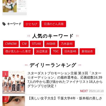
b
st
o
o
キーワード
ひとちび
日清のどん兵衛
k
人気のキーワード
CMNOW
CM
STU48
AKB48
乃木坂46
僕が⾒たかった⻘空
浜辺美波
TGC
日向坂46
新垣結衣
デイリーランキング
スターダストプロモーション主催 第３回「スター
☆オーディション」の最終選考会。応募総数16,39
7人の中から選び抜かれたファイナリスト16人から
グランプリが決定！
NEXT
2023.10.10
【美しい女子大生】千葉大学4年・坂本桜の美しさ