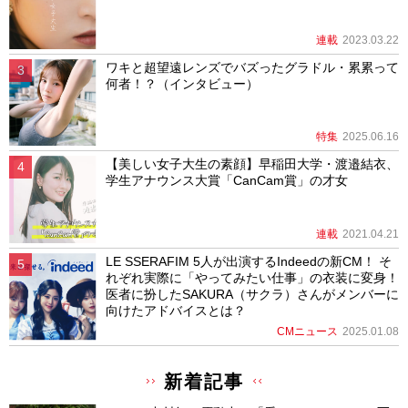
連載
2023.03.22
ワキと超望遠レンズでバズったグラドル・累累って
何者！？（インタビュー）
特集
2025.06.16
【美しい女子大生の素顔】早稲田大学・渡邉結衣、
学生アナウンス大賞「CanCam賞」の才女
連載
2021.04.21
LE SSERAFIM 5人が出演するIndeedの新CM！ そ
れぞれ実際に「やってみたい仕事」の衣装に変身！
医者に扮したSAKURA（サクラ）さんがメンバーに
向けたアドバイスとは？
CMニュース
2025.01.08
新着記事