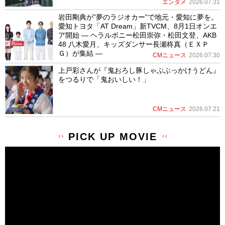
エンタメ
2026.07.31
岩田剛典が”夢のラジオカー”で地元・愛知に夢を。
愛知トヨタ「AT Dream」新TVCM、8月1日オンエ
ア開始 ― ヘラルボニー松田崇弥・松田文登、AKB
48 八木愛月、キッズダンサー長瀬柊真（ＥＸＰ
Ｇ）が集結 ―
CMニュース
2026.07.30
上戸彩さんが『鬼おろし豚しゃぶぶっかけうどん』
をつるりで「鬼おいしい！」
CMニュース
2026.07.21
PICK UP MOVIE