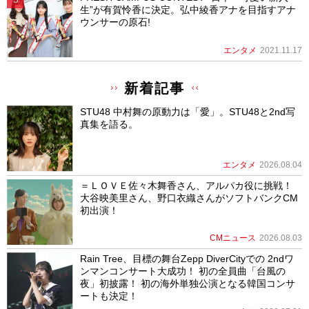
生”が有賀怜香に決定。弘中綾香アナを目指すアナ
ウンサーの原石!
エンタメ
2021.11.17
新着記事
STU48 中村舞の原動力は「愛」。STU48と2nd写
真集を語る。
エンタメ
2026.08.04
＝ＬＯＶＥ佐々木舞香さん、アルパカ役に挑戦！
大谷映美里さん、野口衣織さんがソフトバンクCM
初出演！
CMニュース
2026.08.03
Rain Tree、目標の舞台Zepp DiverCityでの 2ndワ
ンマンコンサート大成功！ 初の全員曲「台風の
夜」初披露！ 初の海外単独公演となる韓国コンサ
ートも決定！