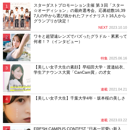
スターダストプロモーション主催 第３回「スター
☆オーディション」の最終選考会。応募総数16,39
7人の中から選び抜かれたファイナリスト16人から
グランプリが決定！
NEXT
2023.10.10
ワキと超望遠レンズでバズったグラドル・累累って
何者！？（インタビュー）
特集
2025.06.16
【美しい女子大生の素顔】早稲田大学・渡邉結衣、
学生アナウンス大賞「CanCam賞」の才女
連載
2021.04.21
【美しい女子大生】千葉大学4年・坂本桜の美しさ
連載
2023.03.22
FRESH CAMPUS CONTEST “日本一可愛い新入