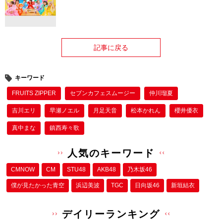
記事に戻る
キーワード
FRUITS ZIPPER
セブンカフェスムージー
仲川瑠夏
吉川エリ
早瀬ノエル
月足天音
松本かれん
櫻井優衣
真中まな
鎮西寿々歌
人気のキーワード
CMNOW
CM
STU48
AKB48
乃木坂46
僕が⾒たかった⻘空
浜辺美波
TGC
日向坂46
新垣結衣
デイリーランキング