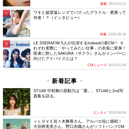
連載
2023.03.22
ワキと超望遠レンズでバズったグラドル・累累って
何者！？（インタビュー）
特集
2025.06.16
LE SSERAFIM 5人が出演するIndeedの新CM！ そ
れぞれ実際に「やってみたい仕事」の衣装に変身！
医者に扮したSAKURA（サクラ）さんがメンバーに
向けたアドバイスとは？
CMニュース
2025.01.08
新着記事
STU48 中村舞の原動力は「愛」。STU48と2nd写
真集を語る。
エンタメ
2026.08.04
＝ＬＯＶＥ佐々木舞香さん、アルパカ役に挑戦！
大谷映美里さん、野口衣織さんがソフトバンクCM