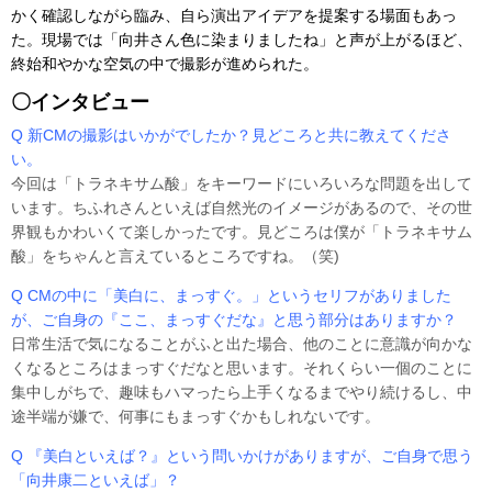
かく確認しながら臨み、自ら演出アイデアを提案する場面もあっ
た。現場では「向井さん色に染まりましたね」と声が上がるほど、
終始和やかな空気の中で撮影が進められた。
〇インタビュー
Q 新CMの撮影はいかがでしたか？見どころと共に教えてくださ
い。
今回は「トラネキサム酸」をキーワードにいろいろな問題を出して
います。ちふれさんといえば自然光のイメージがあるので、その世
界観もかわいくて楽しかったです。見どころは僕が「トラネキサム
酸」をちゃんと言えているところですね。（笑)
Q CMの中に「美白に、まっすぐ。」というセリフがありました
が、ご自身の『ここ、まっすぐだな』と思う部分はありますか？
日常生活で気になることがふと出た場合、他のことに意識が向かな
くなるところはまっすぐだなと思います。それくらい一個のことに
集中しがちで、趣味もハマったら上手くなるまでやり続けるし、中
途半端が嫌で、何事にもまっすぐかもしれないです。
Q 『美白といえば？』という問いかけがありますが、ご自身で思う
「向井康二といえば」？