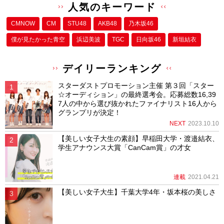
人気のキーワード
CMNOW
CM
STU48
AKB48
乃木坂46
僕が⾒たかった⻘空
浜辺美波
TGC
日向坂46
新垣結衣
デイリーランキング
スターダストプロモーション主催 第３回「スター
☆オーディション」の最終選考会。応募総数16,39
7人の中から選び抜かれたファイナリスト16人から
グランプリが決定！
NEXT
2023.10.10
【美しい女子大生の素顔】早稲田大学・渡邉結衣、
学生アナウンス大賞「CanCam賞」の才女
連載
2021.04.21
【美しい女子大生】千葉大学4年・坂本桜の美しさ