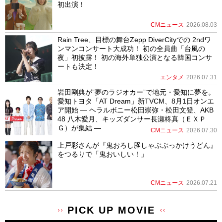
初出演！
CMニュース
2026.08.03
Rain Tree、目標の舞台Zepp DiverCityでの 2ndワ
ンマンコンサート大成功！ 初の全員曲「台風の
夜」初披露！ 初の海外単独公演となる韓国コンサ
ートも決定！
エンタメ
2026.07.31
岩田剛典が”夢のラジオカー”で地元・愛知に夢を。
愛知トヨタ「AT Dream」新TVCM、8月1日オンエ
ア開始 ― ヘラルボニー松田崇弥・松田文登、AKB
48 八木愛月、キッズダンサー長瀬柊真（ＥＸＰ
Ｇ）が集結 ―
CMニュース
2026.07.30
上戸彩さんが『鬼おろし豚しゃぶぶっかけうどん』
をつるりで「鬼おいしい！」
CMニュース
2026.07.21
PICK UP MOVIE