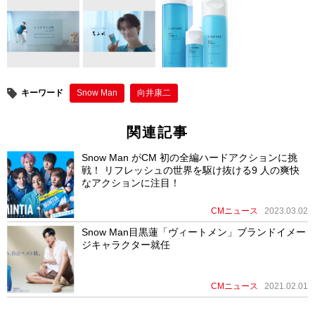
o
k
キーワード
Snow Man
向井康二
関連記事
Snow Man がCM 初の全編ハードアクションに挑
戦！ リフレッシュの世界を駆け抜ける9 人の爽快
なアクションに注目！
CMニュース
2023.03.02
Snow Man目黒蓮「ヴィートメン」ブランドイメー
ジキャラクター就任
CMニュース
2021.02.01