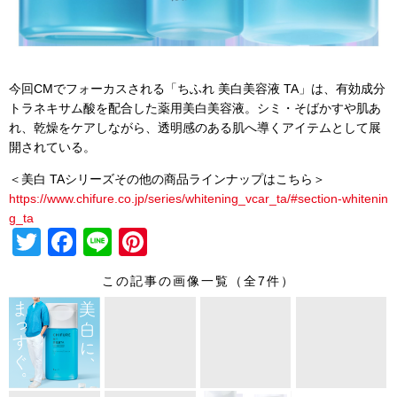
今回CMでフォーカスされる「ちふれ 美白美容液 TA」は、有効成分
トラネキサム酸を配合した薬用美白美容液。シミ・そばかすや肌あ
れ、乾燥をケアしながら、透明感のある肌へ導くアイテムとして展
開されている。
＜美白 TAシリーズその他の商品ラインナップはこちら＞
https://www.chifure.co.jp/series/whitening_vcar_ta/#section-whitenin
g_ta
T
F
Li
Pi
wi
a
n
nt
この記事の画像一覧（全7件）
tt
c
e
er
er
e
e
b
st
o