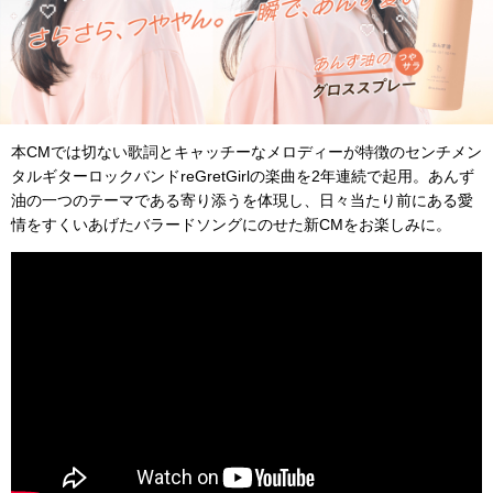
本CMでは切ない歌詞とキャッチーなメロディーが特徴のセンチメン
タルギターロックバンドreGretGirlの楽曲を2年連続で起用。あんず
油の一つのテーマである寄り添うを体現し、日々当たり前にある愛
情をすくいあげたバラードソングにのせた新CMをお楽しみに。