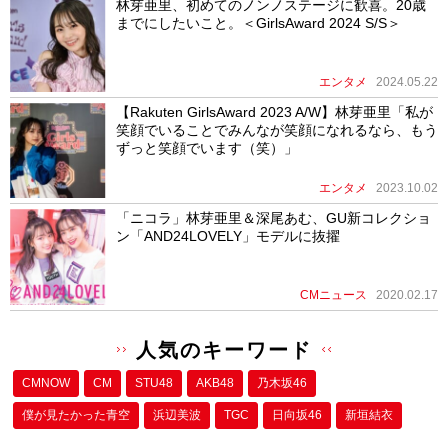
林芽亜里、初めてのノンノステージに歓喜。20歳
までにしたいこと。＜GirlsAward 2024 S/S＞
エンタメ
2024.05.22
【Rakuten GirlsAward 2023 A/W】林芽亜里「私が
笑顔でいることでみんなが笑顔になれるなら、もう
ずっと笑顔でいます（笑）」
エンタメ
2023.10.02
「ニコラ」林芽亜里＆深尾あむ、GU新コレクショ
ン「AND24LOVELY」モデルに抜擢
CMニュース
2020.02.17
人気のキーワード
CMNOW
CM
STU48
AKB48
乃木坂46
僕が⾒たかった⻘空
浜辺美波
TGC
日向坂46
新垣結衣