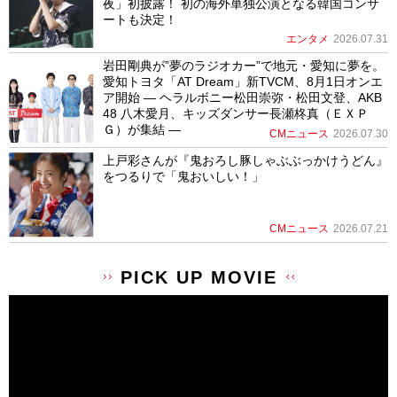
夜」初披露！ 初の海外単独公演となる韓国コンサ
ートも決定！
エンタメ
2026.07.31
岩田剛典が”夢のラジオカー”で地元・愛知に夢を。
愛知トヨタ「AT Dream」新TVCM、8月1日オンエ
ア開始 ― ヘラルボニー松田崇弥・松田文登、AKB
48 八木愛月、キッズダンサー長瀬柊真（ＥＸＰ
Ｇ）が集結 ―
CMニュース
2026.07.30
上戸彩さんが『鬼おろし豚しゃぶぶっかけうどん』
をつるりで「鬼おいしい！」
CMニュース
2026.07.21
PICK UP MOVIE