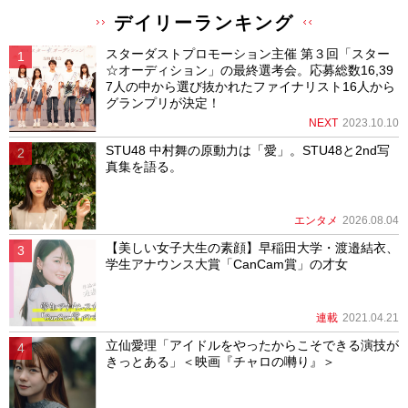
デイリーランキング
スターダストプロモーション主催 第３回「スター
☆オーディション」の最終選考会。応募総数16,39
7人の中から選び抜かれたファイナリスト16人から
グランプリが決定！
NEXT
2023.10.10
STU48 中村舞の原動力は「愛」。STU48と2nd写
真集を語る。
エンタメ
2026.08.04
【美しい女子大生の素顔】早稲田大学・渡邉結衣、
学生アナウンス大賞「CanCam賞」の才女
連載
2021.04.21
立仙愛理「アイドルをやったからこそできる演技が
きっとある」＜映画『チャロの囀り』＞