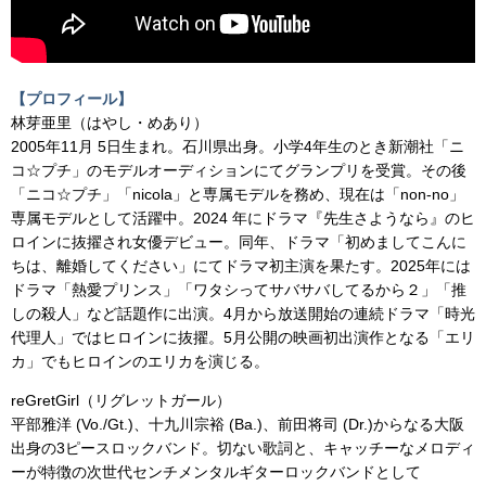
【プロフィール】
林芽亜里（はやし・めあり）
2005年11月 5日生まれ。石川県出身。小学4年生のとき新潮社「ニ
コ☆プチ」のモデルオーディションにてグランプリを受賞。その後
「ニコ☆プチ」「nicola」と専属モデルを務め、現在は「non-no」
専属モデルとして活躍中。2024 年にドラマ『先生さようなら』のヒ
ロインに抜擢され女優デビュー。同年、ドラマ「初めましてこんに
ちは、離婚してください」にてドラマ初主演を果たす。2025年には
ドラマ「熱愛プリンス」「ワタシってサバサバしてるから２」「推
しの殺人」など話題作に出演。4月から放送開始の連続ドラマ「時光
代理人」ではヒロインに抜擢。5月公開の映画初出演作となる「エリ
カ」でもヒロインのエリカを演じる。
reGretGirl（リグレットガール）
平部雅洋 (Vo./Gt.)、十九川宗裕 (Ba.)、前田将司 (Dr.)からなる大阪
出身の3ピースロックバンド。切ない歌詞と、キャッチーなメロディ
ーが特徴の次世代センチメンタルギターロックバンドとして