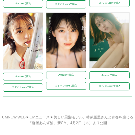
ヨドバシ.comで購入
Amazonで購入
ヨドバシ.comで購入
Amazonで購入
Amazonで購入
Amazonで購入
ヨドバシ.comで購入
ヨドバシ.comで購入
ヨドバシ.comで購入
CMNOW WEB
>
CMニュース
>
美しい黒髪モデル、林芽亜里さんと青春を感じる
「柳屋あんず油」新CM、4月2日（木）より公開