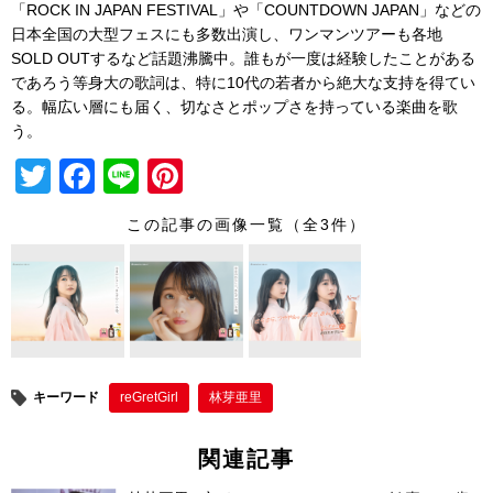
「ROCK IN JAPAN FESTIVAL」や「COUNTDOWN JAPAN」などの
日本全国の大型フェスにも多数出演し、ワンマンツアーも各地
SOLD OUTするなど話題沸騰中。誰もが一度は経験したことがある
であろう等身大の歌詞は、特に10代の若者から絶大な支持を得てい
る。幅広い層にも届く、切なさとポップさを持っている楽曲を歌
う。
T
F
Li
Pi
wi
a
n
nt
この記事の画像一覧（全3件）
tt
c
e
er
er
e
e
b
st
o
o
キーワード
reGretGirl
林芽亜里
k
関連記事