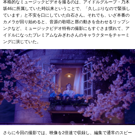
本格的なミュージックビデオを撮るのは、アイドルグループ・乃木
坂46に所属していた時以来ということで、「久しぶりなので緊張し
ています」と不安を口にしていた白石さん。それでも、いざ本番の
カメラが回り始めると、音源の歌唱と唇の動きを合わせるリップシ
ンクなど、ミュージックビデオ特有の撮影にもすぐさま慣れて、ア
イドルになったプレミアムなみぎわさんのキャラクターをチャーミ
ングに演じていた。
さらに今回の撮影では、映像を2倍速で収録し、編集で通常のスピー