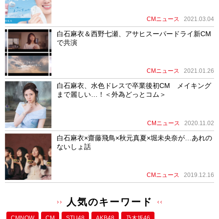
CMニュース
2021.03.04
白石麻衣＆西野七瀬、アサヒスーパードライ新CM
で共演
CMニュース
2021.01.26
白石麻衣、水色ドレスで卒業後初CM メイキング
まで麗しい…！＜外為どっとコム＞
CMニュース
2020.11.02
白石麻衣×齋藤飛鳥×秋元真夏×堀未央奈が…あれの
ないしょ話
CMニュース
2019.12.16
人気のキーワード
CMNOW
CM
STU48
AKB48
乃木坂46