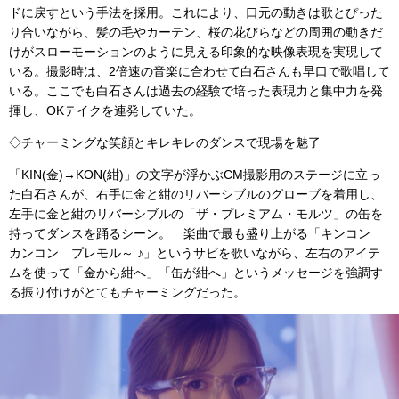
ドに戻すという手法を採用。これにより、口元の動きは歌とぴった
り合いながら、髪の毛やカーテン、桜の花びらなどの周囲の動きだ
けがスローモーションのように見える印象的な映像表現を実現して
いる。撮影時は、2倍速の音楽に合わせて白石さんも早口で歌唱して
いる。ここでも白石さんは過去の経験で培った表現力と集中力を発
揮し、OKテイクを連発していた。
◇チャーミングな笑顔とキレキレのダンスで現場を魅了
「KIN(金)→KON(紺)」の文字が浮かぶCM撮影用のステージに立っ
た白石さんが、右手に金と紺のリバーシブルのグローブを着用し、
左手に金と紺のリバーシブルの「ザ・プレミアム・モルツ」の缶を
持ってダンスを踊るシーン。 楽曲で最も盛り上がる「キンコン
カンコン プレモル～ ♪」というサビを歌いながら、左右のアイテ
ムを使って「金から紺へ」「缶が紺へ」というメッセージを強調す
る振り付けがとてもチャーミングだった。