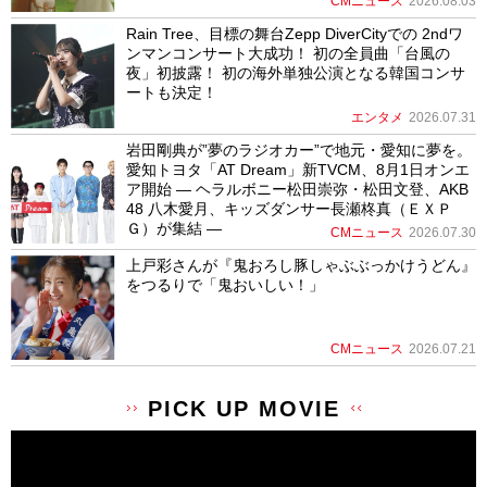
CMニュース
2026.08.03
Rain Tree、目標の舞台Zepp DiverCityでの 2ndワ
ンマンコンサート大成功！ 初の全員曲「台風の
夜」初披露！ 初の海外単独公演となる韓国コンサ
ートも決定！
エンタメ
2026.07.31
岩田剛典が”夢のラジオカー”で地元・愛知に夢を。
愛知トヨタ「AT Dream」新TVCM、8月1日オンエ
ア開始 ― ヘラルボニー松田崇弥・松田文登、AKB
48 八木愛月、キッズダンサー長瀬柊真（ＥＸＰ
Ｇ）が集結 ―
CMニュース
2026.07.30
上戸彩さんが『鬼おろし豚しゃぶぶっかけうどん』
をつるりで「鬼おいしい！」
CMニュース
2026.07.21
PICK UP MOVIE