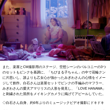
また、楽屋とCM撮影用のステージ、空想シーンのバルコニーの3つ
のセットもピンクを基調に、「ちびまる子ちゃん」の中で花輪クン
に片思いし、誰よりも乙女心が強かったみぎわさんの心情をイメー
ジして創作。白石さんは楽屋セットでピンクの手編みのマフラー、
みぎわさんの愛犬アマリリスの人形を発見し、「LOVE HANAWA」
と刺繍された箇所をメイキングカメラに掲げてアピールしていた。
◇白石さん自身、約6年ぶりのミュージックビデオ撮影にドキドキ