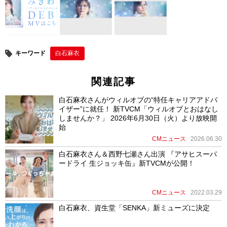
k
キーワード
白石麻衣
関連記事
白石麻衣さんがウィルオブの“特任キャリアアドバ
イザー”に就任！ 新TVCM「ウィルオブとおはなし
しませんか？」 2026年6月30日（火）より放映開
始
CMニュース
2026.06.30
白石麻衣さん＆西野七瀬さん出演 『アサヒスーパ
ードライ 生ジョッキ缶』新TVCMが公開！
CMニュース
2022.03.29
白石麻衣、資生堂「SENKA」新ミューズに決定