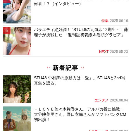
何者！？（インタビュー）
特集
2025.06.16
バラエティ絶好調！ “STU48の元気印” 2期生・工藤
理子が挑戦した 「週刊誌初表紙＆巻頭グラビア」
NEXT
2025.05.23
新着記事
STU48 中村舞の原動力は「愛」。STU48と2nd写
真集を語る。
エンタメ
2026.08.04
＝ＬＯＶＥ佐々木舞香さん、アルパカ役に挑戦！
大谷映美里さん、野口衣織さんがソフトバンクCM
初出演！