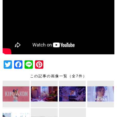
T
F
Li
Pi
wi
a
n
nt
この記事の画像一覧（全7件）
tt
c
e
er
er
e
e
b
st
o
o