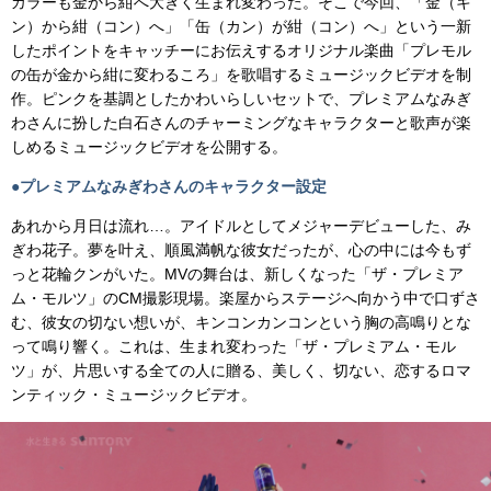
カラーも金から紺へ大きく生まれ変わった。そこで今回、「金（キ
ン）から紺（コン）へ」「缶（カン）が紺（コン）へ」という一新
したポイントをキャッチーにお伝えするオリジナル楽曲「プレモル
の缶が金から紺に変わるころ」を歌唱するミュージックビデオを制
作。ピンクを基調としたかわいらしいセットで、プレミアムなみぎ
わさんに扮した白石さんのチャーミングなキャラクターと歌声が楽
しめるミュージックビデオを公開する。
●プレミアムなみぎわさんのキャラクター設定
あれから月日は流れ…。アイドルとしてメジャーデビューした、み
ぎわ花子。夢を叶え、順風満帆な彼女だったが、心の中には今もず
っと花輪クンがいた。MVの舞台は、新しくなった「ザ・プレミア
ム・モルツ」のCM撮影現場。楽屋からステージへ向かう中で口ずさ
む、彼女の切ない想いが、キンコンカンコンという胸の高鳴りとな
って鳴り響く。これは、生まれ変わった「ザ・プレミアム・モル
ツ」が、片思いする全ての人に贈る、美しく、切ない、恋するロマ
ンティック・ミュージックビデオ。