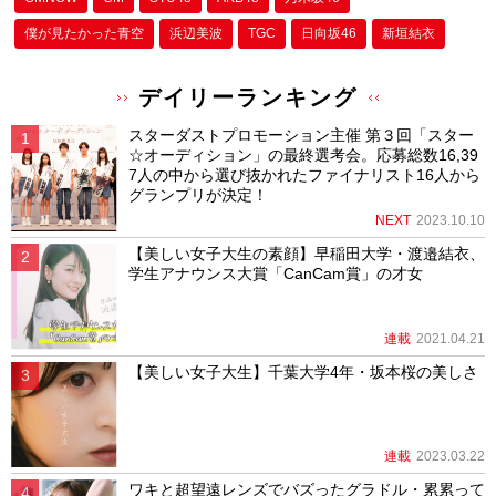
僕が⾒たかった⻘空
浜辺美波
TGC
日向坂46
新垣結衣
デイリーランキング
スターダストプロモーション主催 第３回「スター
☆オーディション」の最終選考会。応募総数16,39
7人の中から選び抜かれたファイナリスト16人から
グランプリが決定！
NEXT
2023.10.10
【美しい女子大生の素顔】早稲田大学・渡邉結衣、
学生アナウンス大賞「CanCam賞」の才女
連載
2021.04.21
【美しい女子大生】千葉大学4年・坂本桜の美しさ
連載
2023.03.22
ワキと超望遠レンズでバズったグラドル・累累って