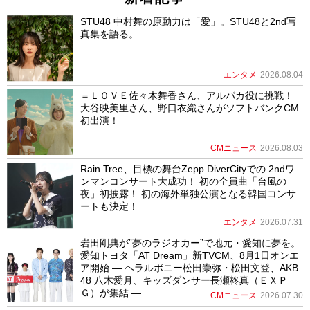
STU48 中村舞の原動力は「愛」。STU48と2nd写
真集を語る。
エンタメ
2026.08.04
＝ＬＯＶＥ佐々木舞香さん、アルパカ役に挑戦！
大谷映美里さん、野口衣織さんがソフトバンクCM
初出演！
CMニュース
2026.08.03
Rain Tree、目標の舞台Zepp DiverCityでの 2ndワ
ンマンコンサート大成功！ 初の全員曲「台風の
夜」初披露！ 初の海外単独公演となる韓国コンサ
ートも決定！
エンタメ
2026.07.31
岩田剛典が”夢のラジオカー”で地元・愛知に夢を。
愛知トヨタ「AT Dream」新TVCM、8月1日オンエ
ア開始 ― ヘラルボニー松田崇弥・松田文登、AKB
48 八木愛月、キッズダンサー長瀬柊真（ＥＸＰ
Ｇ）が集結 ―
CMニュース
2026.07.30