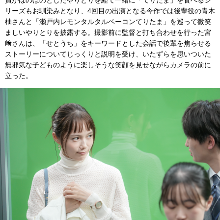
員がほのぼのとしたやりとりを経て一緒に「てりたま」を食べるシ
リーズもお馴染みとなり、4回目の出演となる今作では後輩役の青木
柚さんと「瀬戸内レモンタルタルベーコンてりたま」を巡って微笑
ましいやりとりを披露する。撮影前に監督と打ち合わせを行った宮
﨑さんは、「せとうち」をキーワードとした会話で後輩を焦らせる
ストーリーについてじっくりと説明を受け、いたずらを思いついた
無邪気な子どものように楽しそうな笑顔を見せながらカメラの前に
立った。