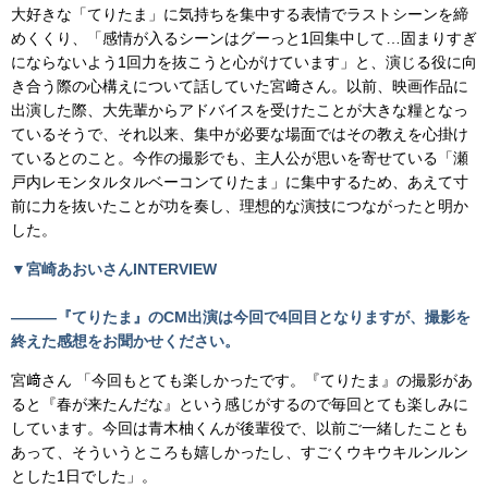
大好きな「てりたま」に気持ちを集中する表情でラストシーンを締
めくくり、「感情が入るシーンはグーっと1回集中して…固まりすぎ
にならないよう1回力を抜こうと心がけています」と、演じる役に向
き合う際の心構えについて話していた宮﨑さん。以前、映画作品に
出演した際、大先輩からアドバイスを受けたことが大きな糧となっ
ているそうで、それ以来、集中が必要な場面ではその教えを心掛け
ているとのこと。今作の撮影でも、主人公が思いを寄せている「瀬
戸内レモンタルタルベーコンてりたま」に集中するため、あえて寸
前に力を抜いたことが功を奏し、理想的な演技につながったと明か
した。
▼宮崎あおいさんINTERVIEW
―――『てりたま』のCM出演は今回で4回目となりますが、撮影を
終えた感想をお聞かせください。
宮﨑さん 「今回もとても楽しかったです。『てりたま』の撮影があ
ると『春が来たんだな』という感じがするので毎回とても楽しみに
しています。今回は青木柚くんが後輩役で、以前ご一緒したことも
あって、そういうところも嬉しかったし、すごくウキウキルンルン
とした1日でした」。