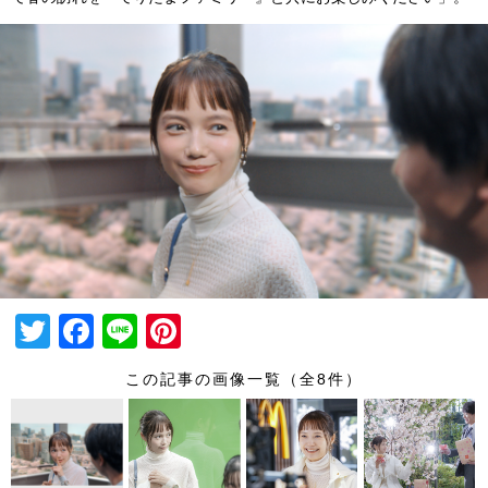
T
F
Li
Pi
wi
a
n
nt
この記事の画像一覧（全8件）
tt
c
e
er
er
e
e
b
st