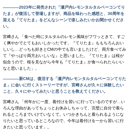
――――2023年に発売された「瀬戸内レモンタルタルベーコンてり
たま」が復活して登場しますが、商品を味わった感想と、30周年を
迎える「てりたま」をどんなシーンで楽しみたいかお聞かせくださ
い。
宮﨑さん 「食べた時にタルタルのレモン風味がフワッときて、すご
く爽やかでとてもおいしかったです。『てりたま』ももちろんおい
しいし…どっちも好きとCMの中でも言いましたけど、両方食べてみ
て『やっぱり両方おいしいな』と思いました。『てりたま』は桜が
似合うので、桜を見ながら今年も『てりたま』が食べられたらいい
なと思いました」。
――――新CMは、復活する「瀬戸内レモンタルタルベーコンてりた
ま」に会いに行くストーリーですが、宮﨑さんが久々に体験したい
こと、久々にやってみたいと思うことを教えてください。
宮﨑さん 「何年かに一度、着付けを習いに行っているのですが…い
ろんな理由があってちょっとお休みしちゃって、完璧に自分で着ら
れるところまでいけていなくて。いつかきちんと着られるようにな
りたいと思っているところなので、今年は着付けを一から習いに行
きたいと思っています」。