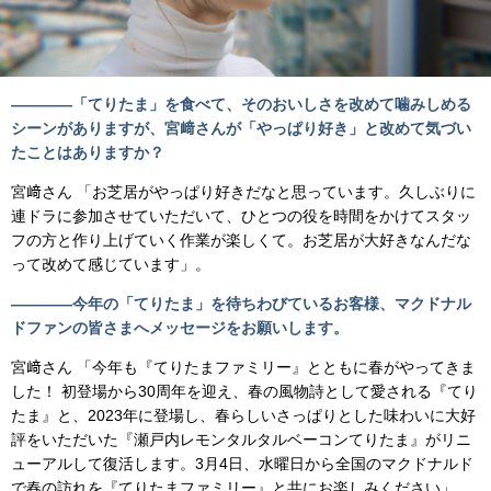
――――「てりたま」を食べて、そのおいしさを改めて噛みしめる
シーンがありますが、宮﨑さんが「やっぱり好き」と改めて気づい
たことはありますか？
宮﨑さん 「お芝居がやっぱり好きだなと思っています。久しぶりに
連ドラに参加させていただいて、ひとつの役を時間をかけてスタッ
フの方と作り上げていく作業が楽しくて。お芝居が大好きなんだな
って改めて感じています」。
――――今年の「てりたま」を待ちわびているお客様、マクドナル
ドファンの皆さまへメッセージをお願いします。
宮﨑さん 「今年も『てりたまファミリー』とともに春がやってきま
した！ 初登場から30周年を迎え、春の風物詩として愛される『てり
たま』と、2023年に登場し、春らしいさっぱりとした味わいに大好
評をいただいた『瀬戸内レモンタルタルベーコンてりたま』がリニ
ューアルして復活します。3月4日、水曜日から全国のマクドナルド
で春の訪れを『てりたまファミリー』と共にお楽しみください」。