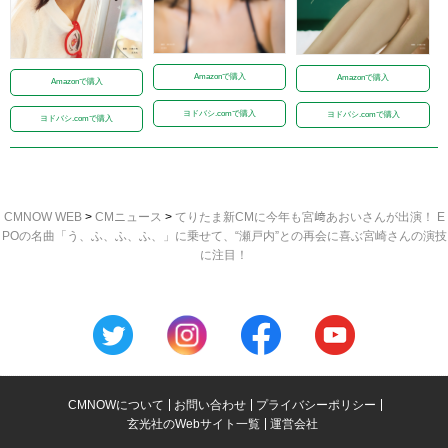
Amazonで購入
Amazonで購入
Amazonで購入
ヨドバシ.comで購入
ヨドバシ.comで購入
ヨドバシ.comで購入
CMNOW WEB
>
CMニュース
>
てりたま新CMに今年も宮﨑あおいさんが出演！ E
POの名曲「う、ふ、ふ、ふ、」に乗せて、“瀬戸内”との再会に喜ぶ宮崎さんの演技
に注目！
CMNOWについて
お問い合わせ
プライバシーポリシー
玄光社のWebサイト一覧
運営会社