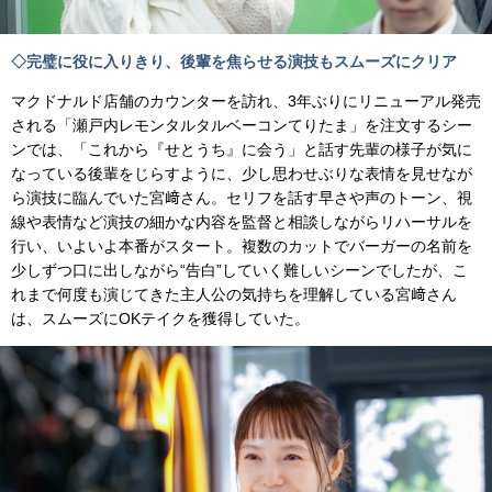
◇完璧に役に入りきり、後輩を焦らせる演技もスムーズにクリア
マクドナルド店舗のカウンターを訪れ、3年ぶりにリニューアル発売
される「瀬戸内レモンタルタルベーコンてりたま」を注文するシー
ンでは、「これから『せとうち』に会う」と話す先輩の様子が気に
なっている後輩をじらすように、少し思わせぶりな表情を見せなが
ら演技に臨んでいた宮﨑さん。セリフを話す早さや声のトーン、視
線や表情など演技の細かな内容を監督と相談しながらリハーサルを
行い、いよいよ本番がスタート。複数のカットでバーガーの名前を
少しずつ口に出しながら“告白”していく難しいシーンでしたが、こ
れまで何度も演じてきた主人公の気持ちを理解している宮﨑さん
は、スムーズにOKテイクを獲得していた。