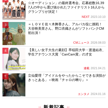
☆オーディション」の最終選考会。応募総数16,39
7人の中から選び抜かれたファイナリスト16人から
グランプリが決定！
NEXT
2023.10.10
＝ＬＯＶＥ佐々木舞香さん、アルパカ役に挑戦！
大谷映美里さん、野口衣織さんがソフトバンクCM
初出演！
CMニュース
2026.08.03
【美しい女子大生の素顔】早稲田大学・渡邉結衣、
学生アナウンス大賞「CanCam賞」の才女
連載
2021.04.21
立仙愛理「アイドルをやったからこそできる演技が
きっとある」＜映画『チャロの囀り』＞
エンタメ
2024.01.16
新着記事