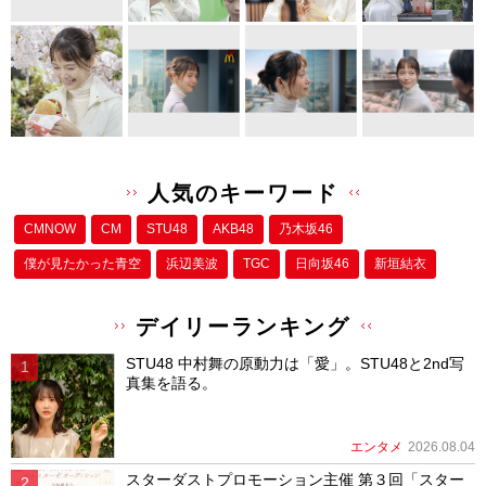
o
o
k
人気のキーワード
CMNOW
CM
STU48
AKB48
乃木坂46
僕が⾒たかった⻘空
浜辺美波
TGC
日向坂46
新垣結衣
デイリーランキング
STU48 中村舞の原動力は「愛」。STU48と2nd写
真集を語る。
エンタメ
2026.08.04
スターダストプロモーション主催 第３回「スター