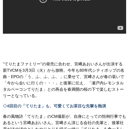
“てりたまファミリー”の発売に合わせ、宮﨑あおいさんが出演する
新TVCMを3月3日（火）から放映。今年も80年代シティポップの名
曲・EPOの「う、ふ、ふ、ふ、」に乗せて、宮﨑さんが春の装いで
「今から会いに行くの・・・」と後輩に伝え、「瀬戸内レモンタル
タルベーコンてりたま」との再会を春満開の桜の下で楽しむストー
リーとなっている。
◇4回目の「てりたま」も、可愛くてお茶目な先輩を熱演
春の風物詩「てりたま」のCM撮影が、自身にとっての恒例行事でも
あるという宮﨑あおいさん。宮﨑さん演じる会社の先輩と、後輩社