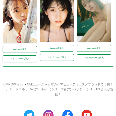
Amazonで購入
Amazonで購入
Amazonで購入
ヨドバシ.comで購入
ヨドバシ.comで購入
ヨドバシ.comで購入
CMNOW WEB
>
CMニュース
>
⽇本のヘアビューティコスメブランドでは初！
「ルシードエル 」Re:(アールイー)シリーズ新アンバサダーにBTS JIN さんが就
任！