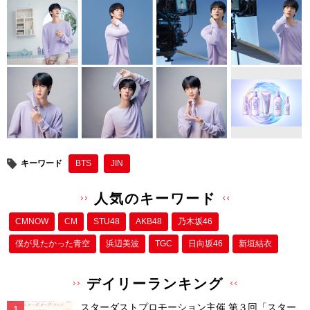
キーワード
BTS
JIN
人気のキーワード
CMNOW
CM
STU48
AKB48
乃木坂46
僕が⾒たかった⻘空
浜辺美波
TGC
日向坂46
新垣結衣
デイリーランキング
スターダストプロモーション主催 第３回「スター