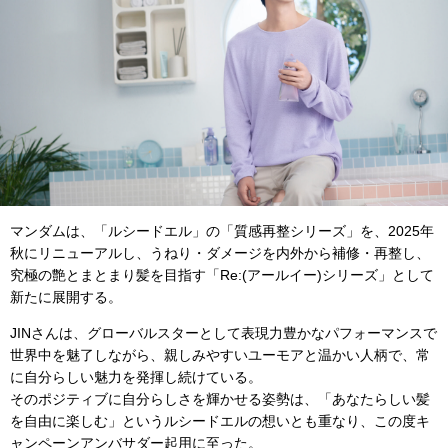
マンダムは、「ルシードエル」の「質感再整シリーズ」を、2025年
秋にリニューアルし、うねり・ダメージを内外から補修・再整し、
究極の艶とまとまり髪を⽬指す「Re:(アールイー)シリーズ」として
新たに展開する。
JINさんは、グローバルスターとして表現⼒豊かなパフォーマンスで
世界中を魅了しながら、親しみやすいユーモアと温かい⼈柄で、常
に⾃分らしい魅⼒を発揮し続けている。
そのポジティブに⾃分らしさを輝かせる姿勢は、「あなたらしい髪
を⾃由に楽しむ」というルシードエルの想いとも重なり、この度キ
ャンペーンアンバサダー起⽤に⾄った。