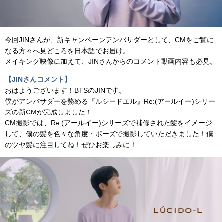
今回JINさんが、新キャンペーンアンバサダーとして、CMをご覧に
なる⽅々へ⾒どころを⽇本語でお届け。
メイキング映像に加えて、JINさんからのコメント動画内容も必⾒。
【JINさんコメント】
おはようございます！BTSのJINです。
僕がアンバサダーを務める『ルシードエル』Re:(アールイー)シリー
ズの新CMが完成しました！
CM撮影では、Re:(アールイー)シリーズで補修された髪をイメージ
して、僕の髪を⾊々な⾓度・ポーズで撮影していただきました！僕
のツヤ髪に注⽬してね！ぜひお楽しみに！