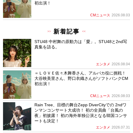
初出演！
CMニュース
2026.08.03
新着記事
STU48 中村舞の原動力は「愛」。STU48と2nd写
真集を語る。
エンタメ
2026.08.04
＝ＬＯＶＥ佐々木舞香さん、アルパカ役に挑戦！
大谷映美里さん、野口衣織さんがソフトバンクCM
初出演！
CMニュース
2026.08.03
Rain Tree、目標の舞台Zepp DiverCityでの 2ndワ
ンマンコンサート大成功！ 初の全員曲「台風の
夜」初披露！ 初の海外単独公演となる韓国コンサ
ートも決定！
エンタメ
2026.07.31