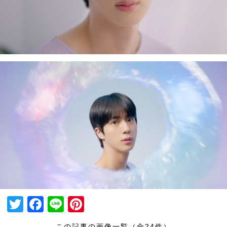
T
F
Li
Pi
wi
a
n
nt
この記事の画像一覧（全24件）