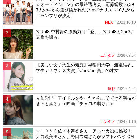
☆オーディション」の最終選考会。応募総数16,39
7人の中から選び抜かれたファイナリスト16人から
グランプリが決定！
NEXT
2023.10.10
STU48 中村舞の原動力は「愛」。STU48と2nd写
真集を語る。
エンタメ
2026.08.04
【美しい女子大生の素顔】早稲田大学・渡邉結衣、
学生アナウンス大賞「CanCam賞」の才女
連載
2021.04.21
立仙愛理「アイドルをやったからこそできる演技が
きっとある」＜映画『チャロの囀り』＞
エンタメ
2024.01.16
＝ＬＯＶＥ佐々木舞香さん、アルパカ役に挑戦！
大谷映美里さん、野口衣織さんがソフトバンクCM