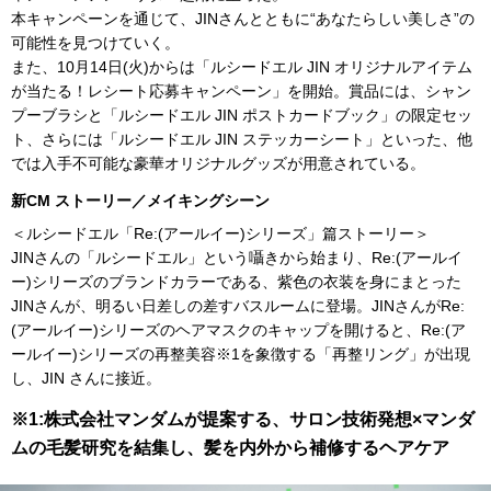
本キャンペーンを通じて、JINさんとともに“あなたらしい美しさ”の
可能性を見つけていく。
また、10⽉14⽇(⽕)からは「ルシードエル JIN オリジナルアイテム
が当たる！レシート応募キャンペーン」を開始。賞品には、シャン
プーブラシと「ルシードエル JIN ポストカードブック」の限定セッ
ト、さらには「ルシードエル JIN ステッカーシート」といった、他
では⼊⼿不可能な豪華オリジナルグッズが用意されている。
新CM ストーリー／メイキングシーン
＜ルシードエル「Re:(アールイー)シリーズ」篇ストーリー＞
JINさんの「ルシードエル」という囁きから始まり、Re:(アールイ
ー)シリーズのブランドカラーである、紫⾊の⾐装を⾝にまとった
JINさんが、明るい⽇差しの差すバスルームに登場。JINさんがRe:
(アールイー)シリーズのヘアマスクのキャップを開けると、Re:(ア
ールイー)シリーズの再整美容※1を象徴する「再整リング」が出現
し、JIN さんに接近。
※1:株式会社マンダムが提案する、サロン技術発想×マンダ
ムの毛髪研究を結集し、髪を内外から補修するヘアケア