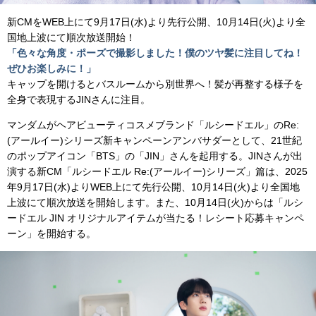
新CMをWEB上にて9⽉17⽇(⽔)より先⾏公開、10⽉14⽇(⽕)より全
国地上波にて順次放送開始！
「⾊々な⾓度・ポーズで撮影しました！僕のツヤ髪に注⽬してね！
ぜひお楽しみに！」
キャップを開けるとバスルームから別世界へ！髪が再整する様⼦を
全⾝で表現するJINさんに注⽬。
マンダムがヘアビューティコスメブランド「ルシードエル」のRe:
(アールイー)シリーズ新キャンペーンアンバサダーとして、21世紀
のポップアイコン「BTS」の「JIN」さんを起⽤する。JINさんが出
演する新CM「ルシードエル Re:(アールイー)シリーズ」篇は、2025
年9⽉17⽇(⽔)よりWEB上にて先⾏公開、10⽉14⽇(⽕)より全国地
上波にて順次放送を開始します。また、10⽉14⽇(⽕)からは「ルシ
ードエル JIN オリジナルアイテムが当たる！レシート応募キャンペ
ーン」を開始する。