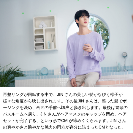
再整リングが回転する中で、JIN さんの美しい髪がなびく様⼦が
様々な⾓度から映し出されます。その後JIN さんは、整った髪でポ
ージングを決め、画⾯の⼿前へ颯爽と歩き出します。最後は冒頭の
バスルームへ戻り、JIN さんがヘアマスクのキャップを閉め、ヘア
セットが完了する、という形でCM が締めくくられます。JIN さん
の爽やかさと艶やかな魅⼒の両⽅が存分に詰まったCMとなった。