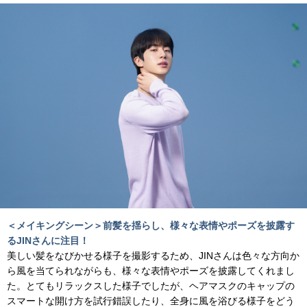
＜メイキングシーン＞前髪を揺らし、様々な表情やポーズを披露す
るJINさんに注⽬！
美しい髪をなびかせる様⼦を撮影するため、JINさんは⾊々な⽅向か
ら⾵を当てられながらも、様々な表情やポーズを披露してくれまし
た。とてもリラックスした様⼦でしたが、ヘアマスクのキャップの
スマートな開け⽅を試⾏錯誤したり、全⾝に⾵を浴びる様⼦をどう