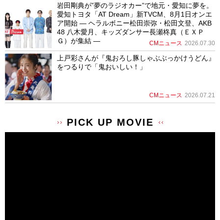
岩田剛典が”夢のラジオカー”で地元・愛知に夢を。
愛知トヨタ「AT Dream」新TVCM、8月1日オンエ
ア開始 ― ヘラルボニー松田崇弥・松田文登、AKB
48 八木愛月、キッズダンサー長瀬柊真（ＥＸＰ
Ｇ）が集結 ―
CMニュース
2026.07.30
上戸彩さんが『鬼おろし豚しゃぶぶっかけうどん』
をつるりで「鬼おいしい！」
CMニュース
2026.07.21
PICK UP MOVIE