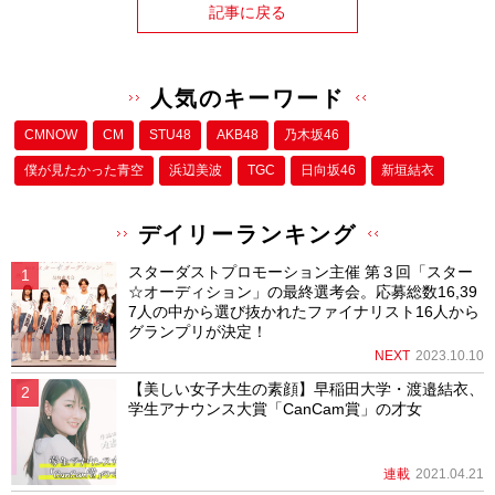
記事に戻る
人気のキーワード
CMNOW
CM
STU48
AKB48
乃木坂46
僕が⾒たかった⻘空
浜辺美波
TGC
日向坂46
新垣結衣
デイリーランキング
スターダストプロモーション主催 第３回「スター
☆オーディション」の最終選考会。応募総数16,39
7人の中から選び抜かれたファイナリスト16人から
グランプリが決定！
NEXT
2023.10.10
【美しい女子大生の素顔】早稲田大学・渡邉結衣、
学生アナウンス大賞「CanCam賞」の才女
連載
2021.04.21