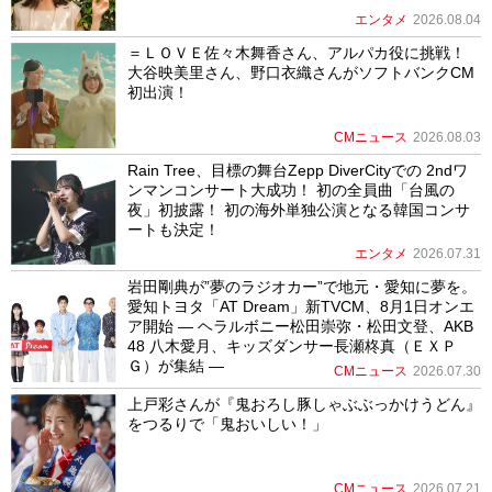
エンタメ
2026.08.04
＝ＬＯＶＥ佐々木舞香さん、アルパカ役に挑戦！
大谷映美里さん、野口衣織さんがソフトバンクCM
初出演！
CMニュース
2026.08.03
Rain Tree、目標の舞台Zepp DiverCityでの 2ndワ
ンマンコンサート大成功！ 初の全員曲「台風の
夜」初披露！ 初の海外単独公演となる韓国コンサ
ートも決定！
エンタメ
2026.07.31
岩田剛典が”夢のラジオカー”で地元・愛知に夢を。
愛知トヨタ「AT Dream」新TVCM、8月1日オンエ
ア開始 ― ヘラルボニー松田崇弥・松田文登、AKB
48 八木愛月、キッズダンサー長瀬柊真（ＥＸＰ
Ｇ）が集結 ―
CMニュース
2026.07.30
上戸彩さんが『鬼おろし豚しゃぶぶっかけうどん』
をつるりで「鬼おいしい！」
CMニュース
2026.07.21