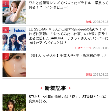
ワキと超望遠レンズでバズったグラドル・累累って
何者！？（インタビュー）
特集
2025.06.16
LE SSERAFIM 5人が出演するIndeedの新CM！ そ
れぞれ実際に「やってみたい仕事」の衣装に変身！
医者に扮したSAKURA（サクラ）さんがメンバーに
向けたアドバイスとは？
CMニュース
2025.01.08
【美しい女子大生】千葉大学4年・坂本桜の美しさ
連載
2023.03.22
新着記事
STU48 中村舞の原動力は「愛」。STU48と2nd写
真集を語る。