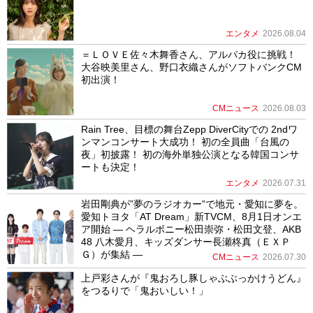
エンタメ
2026.08.04
＝ＬＯＶＥ佐々木舞香さん、アルパカ役に挑戦！
大谷映美里さん、野口衣織さんがソフトバンクCM
初出演！
CMニュース
2026.08.03
Rain Tree、目標の舞台Zepp DiverCityでの 2ndワ
ンマンコンサート大成功！ 初の全員曲「台風の
夜」初披露！ 初の海外単独公演となる韓国コンサ
ートも決定！
エンタメ
2026.07.31
岩田剛典が”夢のラジオカー”で地元・愛知に夢を。
愛知トヨタ「AT Dream」新TVCM、8月1日オンエ
ア開始 ― ヘラルボニー松田崇弥・松田文登、AKB
48 八木愛月、キッズダンサー長瀬柊真（ＥＸＰ
Ｇ）が集結 ―
CMニュース
2026.07.30
上戸彩さんが『鬼おろし豚しゃぶぶっかけうどん』
をつるりで「鬼おいしい！」