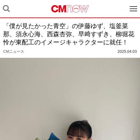
「僕が見たかった青空」の伊藤ゆず、塩釜菜
那、須永心海、西森杏弥、早﨑すずき、柳堀花
怜が東配工のイメージキャラクターに就任！
CMニュース
2025.04.03