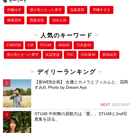
キーワード
伊藤ゆず
僕が⾒たかった⻘空
塩釜菜那
早﨑すずき
柳堀花怜
西森杏弥
須永心海
人気のキーワード
CMNOW
CM
STU48
AKB48
乃木坂46
僕が⾒たかった⻘空
浜辺美波
TGC
日向坂46
新垣結衣
デイリーランキング
【新WEB企画】 女優とカメラとフィルムと。花岡
すみれ Photo by Dream Aya
NEXT
2022.04.07
STU48 中村舞の原動力は「愛」。STU48と2nd写
真集を語る。