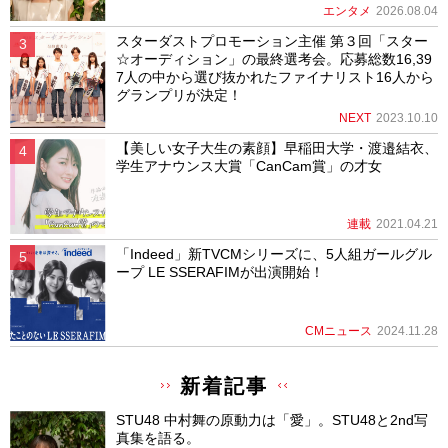
エンタメ
2026.08.04
スターダストプロモーション主催 第３回「スター
☆オーディション」の最終選考会。応募総数16,39
7人の中から選び抜かれたファイナリスト16人から
グランプリが決定！
NEXT
2023.10.10
【美しい女子大生の素顔】早稲田大学・渡邉結衣、
学生アナウンス大賞「CanCam賞」の才女
連載
2021.04.21
「Indeed」新TVCMシリーズに、5人組ガールグル
ープ LE SSERAFIMが出演開始！
CMニュース
2024.11.28
新着記事
STU48 中村舞の原動力は「愛」。STU48と2nd写
真集を語る。