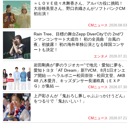
＝ＬＯＶＥ佐々木舞香さん、アルパカ役に挑戦！
大谷映美里さん、野口衣織さんがソフトバンクCM
初出演！
CMニュース
2026.08.03
Rain Tree、目標の舞台Zepp DiverCityでの 2ndワ
ンマンコンサート大成功！ 初の全員曲「台風の
夜」初披露！ 初の海外単独公演となる韓国コンサ
ートも決定！
エンタメ
2026.07.31
岩田剛典が”夢のラジオカー”で地元・愛知に夢を。
愛知トヨタ「AT Dream」新TVCM、8月1日オンエ
ア開始 ― ヘラルボニー松田崇弥・松田文登、AKB
48 八木愛月、キッズダンサー長瀬柊真（ＥＸＰ
Ｇ）が集結 ―
CMニュース
2026.07.30
上戸彩さんが『鬼おろし豚しゃぶぶっかけうどん』
をつるりで「鬼おいしい！」
CMニュース
2026.07.21