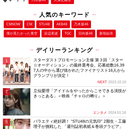
キーワード
乃木坂46
久保史緒里
人気のキーワード
CMNOW
CM
STU48
AKB48
乃木坂46
僕が⾒たかった⻘空
浜辺美波
TGC
日向坂46
新垣結衣
デイリーランキング
スターダストプロモーション主催 第３回「スター
☆オーディション」の最終選考会。応募総数16,39
7人の中から選び抜かれたファイナリスト16人から
グランプリが決定！
NEXT
2023.10.10
立仙愛理「アイドルをやったからこそできる演技が
きっとある」＜映画『チャロの囀り』＞
エンタメ
2024.01.16
バラエティ絶好調！ “STU48の元気印” 2期生・工藤
理子が挑戦した 「週刊誌初表紙＆巻頭グラビア」