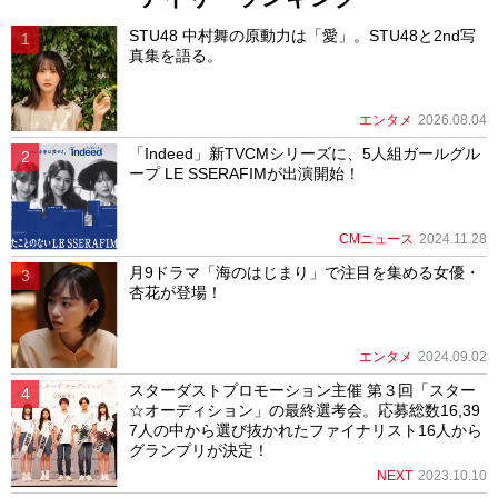
STU48 中村舞の原動力は「愛」。STU48と2nd写
真集を語る。
エンタメ
2026.08.04
「Indeed」新TVCMシリーズに、5人組ガールグル
ープ LE SSERAFIMが出演開始！
CMニュース
2024.11.28
月9ドラマ「海のはじまり」で注目を集める女優・
杏花が登場！
エンタメ
2024.09.02
スターダストプロモーション主催 第３回「スター
☆オーディション」の最終選考会。応募総数16,39
7人の中から選び抜かれたファイナリスト16人から
グランプリが決定！
NEXT
2023.10.10