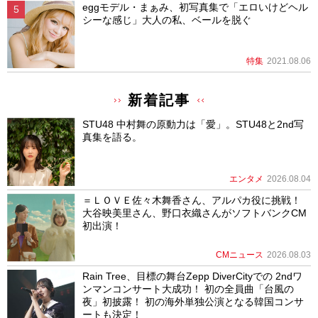
eggモデル・まぁみ、初写真集で「エロいけどヘル
シーな感じ」大人の私、ベールを脱ぐ
特集
2021.08.06
新着記事
STU48 中村舞の原動力は「愛」。STU48と2nd写
真集を語る。
エンタメ
2026.08.04
＝ＬＯＶＥ佐々木舞香さん、アルパカ役に挑戦！
大谷映美里さん、野口衣織さんがソフトバンクCM
初出演！
CMニュース
2026.08.03
Rain Tree、目標の舞台Zepp DiverCityでの 2ndワ
ンマンコンサート大成功！ 初の全員曲「台風の
夜」初披露！ 初の海外単独公演となる韓国コンサ
ートも決定！