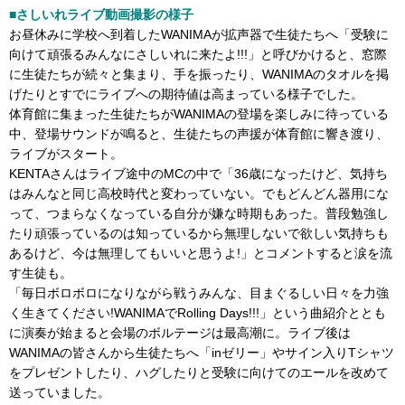
■さしいれライブ動画撮影の様子
お昼休みに学校へ到着したWANIMAが拡声器で生徒たちへ「受験に
向けて頑張るみんなにさしいれに来たよ!!!」と呼びかけると、窓際
に生徒たちが続々と集まり、手を振ったり、WANIMAのタオルを掲
げたりとすでにライブへの期待値は高まっている様子でした。
体育館に集まった生徒たちがWANIMAの登場を楽しみに待っている
中、登場サウンドが鳴ると、生徒たちの声援が体育館に響き渡り、
ライブがスタート。
KENTAさんはライブ途中のMCの中で「36歳になったけど、気持ち
はみんなと同じ高校時代と変わっていない。でもどんどん器用にな
って、つまらなくなっている自分が嫌な時期もあった。普段勉強し
たり頑張っているのは知っているから無理しないで欲しい気持ちも
あるけど、今は無理してもいいと思うよ!」とコメントすると涙を流
す生徒も。
「毎日ボロボロになりながら戦うみんな、目まぐるしい日々を力強
く生きてください!WANIMAでRolling Days!!!」という曲紹介ととも
に演奏が始まると会場のボルテージは最高潮に。ライブ後は
WANIMAの皆さんから生徒たちへ「inゼリー」やサイン入りTシャツ
をプレゼントしたり、ハグしたりと受験に向けてのエールを改めて
送っていました。