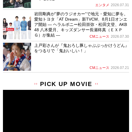
エンタメ
2026.07.31
岩田剛典が”夢のラジオカー”で地元・愛知に夢を。
愛知トヨタ「AT Dream」新TVCM、8月1日オンエ
ア開始 ― ヘラルボニー松田崇弥・松田文登、AKB
48 八木愛月、キッズダンサー長瀬柊真（ＥＸＰ
Ｇ）が集結 ―
CMニュース
2026.07.30
上戸彩さんが『鬼おろし豚しゃぶぶっかけうどん』
をつるりで「鬼おいしい！」
CMニュース
2026.07.21
PICK UP MOVIE