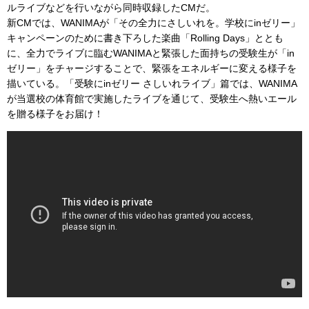
ルライブなどを行いながら同時収録したCMだ。
新CMでは、WANIMAが「その全力にさしいれを。学校にinゼリー」
キャンペーンのために書き下ろした楽曲「Rolling Days」ととも
に、全力でライブに臨むWANIMAと緊張した面持ちの受験生が「in
ゼリー」をチャージすることで、緊張をエネルギーに変える様子を
描いている。「受験にinゼリー さしいれライブ」篇では、WANIMA
が当選校の体育館で実施したライブを通じて、受験生へ熱いエール
を贈る様子をお届け！