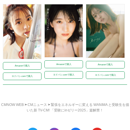
Amazonで購入
Amazonで購入
Amazonで購入
ヨドバシ.comで購入
ヨドバシ.comで購入
ヨドバシ.comで購入
CMNOW WEB
>
CMニュース
>
緊張をエネルギーに変える WANIMA と受験生を描
いた新 TV-CM! 「受験にinゼリー2025」篇解禁！