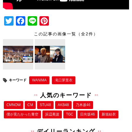
T
F
Li
Pi
wi
a
n
nt
この記事の画像一覧（全2件）
tt
c
e
er
er
e
e
b
st
o
o
キーワード
WANIMA
滝口芽里衣
k
人気のキーワード
CMNOW
CM
STU48
AKB48
乃木坂46
僕が⾒たかった⻘空
浜辺美波
TGC
日向坂46
新垣結衣
デイリーランキング